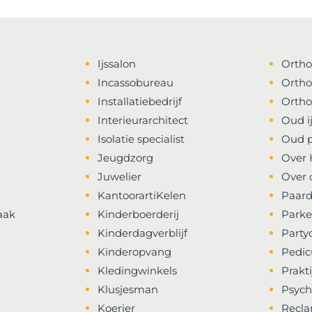
Ijssalon
Ortho
Incassobureau
Ortho
Installatiebedrijf
Ortho
Interieurarchitect
Oud i
Isolatie specialist
Oud p
Jeugdzorg
Over 
Juwelier
Over 
KantoorartiKelen
Paard
aak
Kinderboerderij
Parke
Kinderdagverblijf
Party
Kinderopvang
Pedic
Kledingwinkels
Prakt
Klusjesman
Psych
Koerier
Recl