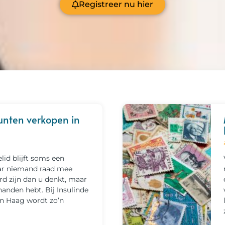
Registreer nu hier
unten verkopen in
lid blijft soms een
ar niemand raad mee
rd zijn dan u denkt, maar
anden hebt. Bij Insulinde
en Haag wordt zo’n