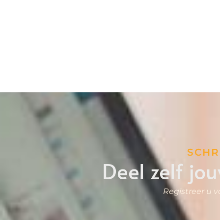
SCHR
Deel zelf j
Registreer u 