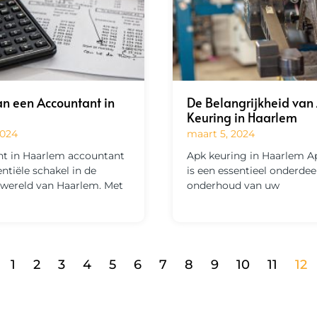
an een Accountant in
De Belangrijkheid van
Keuring in Haarlem
2024
maart 5, 2024
t in Haarlem accountant
Apk keuring in Haarlem A
entiële schakel in de
is een essentieel onderdee
e wereld van Haarlem. Met
onderhoud van uw
1
2
3
4
5
6
7
8
9
10
11
12