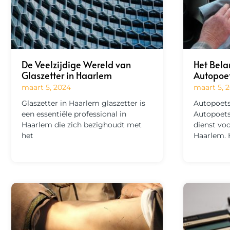
De Veelzijdige Wereld van
Het Bela
Glaszetter in Haarlem
Autopoet
maart 5, 2024
maart 5, 
Glaszetter in Haarlem glaszetter is
Autopoets
een essentiële professional in
Autopoetsb
Haarlem die zich bezighoudt met
dienst voo
het
Haarlem. 