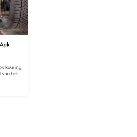
 Apk
pk keuring
l van het