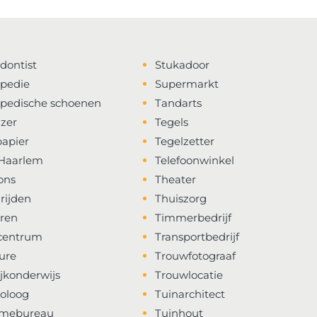
dontist
Stukadoor
pedie
Supermarkt
pedische schoenen
Tandarts
jzer
Tegels
apier
Tegelzetter
Haarlem
Telefoonwinkel
ons
Theater
rijden
Thuiszorg
ren
Timmerbedrijf
centrum
Transportbedrijf
ure
Trouwfotograaf
ijkonderwijs
Trouwlocatie
oloog
Tuinarchitect
amebureau
Tuinhout