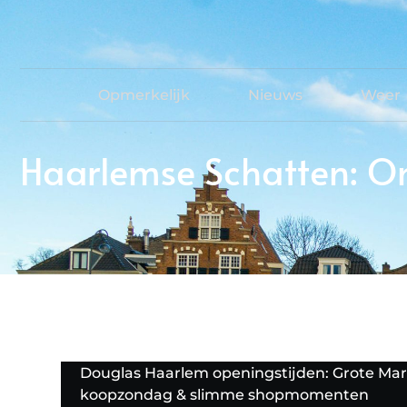
Opmerkelijk
Nieuws
Weer
Haarlemse Schatten: On
Douglas Haarlem openingstijden: Grote Mar
koopzondag & slimme shopmomenten