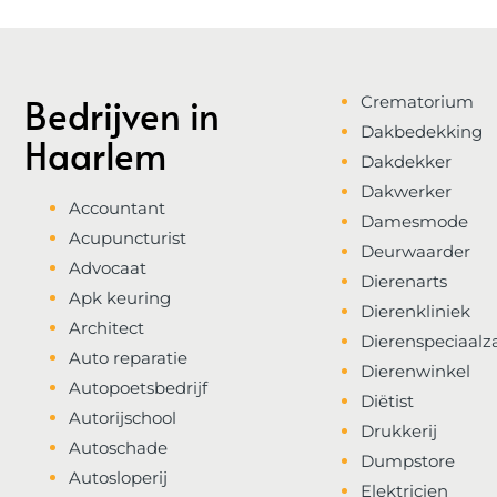
Bedrijven in
Crematorium
Dakbedekking
Haarlem
Dakdekker
Dakwerker
Accountant
Damesmode
Acupuncturist
Deurwaarder
Advocaat
Dierenarts
Apk keuring
Dierenkliniek
Architect
Dierenspeciaalz
Auto reparatie
Dierenwinkel
Autopoetsbedrijf
Diëtist
Autorijschool
Drukkerij
Autoschade
Dumpstore
Autosloperij
Elektricien