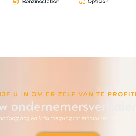
Benzinestation
Opticien
IJF U IN OM ER ZELF VAN TE PROFIT
ouw ondernemersverhalen
vandaag nog en krijg toegang tot inhoud ten behoeve va