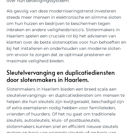
over hun beveiligingssysteem.
Als gevolg van deze moderniseringstrend investeren
steeds meer mensen in elektronische en slimme sloten
om hun huizen en bedrijven te beschermen tegen
inbraken en andere veiligheidsrisico’s. Slotenmakers in
Haarlem spelen een cruciale rol bij het adviseren van
klanten over de beste slotenopties voor hun behoeften en
bij het installeren en onderhouden van moderne sloten
om ervoor te zorgen dat ze optimaal presteren en
maximale veiligheid bieden.
Sleutelvervanging en duplicatiediensten
door slotenmakers in Haarlem.
Slotenmakers in Haarlem bieden een breed scala aan
sleutelvervangings- en duplicatiediensten om mensen te
helpen die hun sleutels zijn kwijtgeraakt, beschadigd zijn
of extra exemplaren nodig hebben voor familieleden,
vrienden of huurders. Of het nu gaat om traditionele
sleutels, autosleutels, kluis- of postbusleutels,
slotenmakers kunnen snel en efficiënt nieuwe sleutels
maken op basis van originele sleutels of op basis van