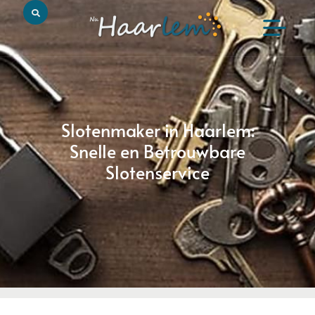
Slotenmaker in Haarlem:
Snelle en Betrouwbare
Slotenservice