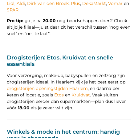
Lidl
,
Aldi
,
Dirk van den Broek
,
Plus
,
DekaMarkt
,
Vomar
en
SPAR
.
Pro-tip:
ga je na
20.00
nog boodschappen doen? Check
altijd je filiaal—juist daar zit het verschil tussen “nog even
snel” en “net te laat”.
Drogisterijen: Etos, Kruidvat en snelle
essentials
Voor verzorging, make-up, babyspullen en zelfzorg zijn
drogisterijen ideaal. In Haarlem kijk je het best eerst op
drogisterijen openingstijden Haarlem
, en daarna per
keten of locatie, zoals
Etos
en
Kruidvat
. Vaak sluiten
drogisterijen eerder dan supermarkten—plan dus liever
vóór
18.00
als je zeker wilt zijn.
Winkels & mode in het centrum: handig