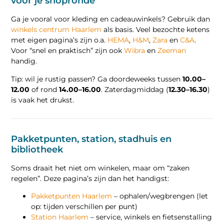
voor je shopronde
Ga je vooral voor kleding en cadeauwinkels? Gebruik dan
winkels centrum Haarlem
als basis. Veel bezochte ketens
met eigen pagina’s zijn o.a.
HEMA
,
H&M
,
Zara
en
C&A
.
Voor “snel en praktisch” zijn ook
Wibra
en
Zeeman
handig.
Tip: wil je rustig passen? Ga doordeweeks tussen
10.00–
12.00
of rond
14.00–16.00
. Zaterdagmiddag (
12.30–16.30
)
is vaak het drukst.
Pakketpunten, station, stadhuis en
bibliotheek
Soms draait het niet om winkelen, maar om “zaken
regelen”. Deze pagina’s zijn dan het handigst:
Pakketpunten Haarlem
– ophalen/wegbrengen (let
op: tijden verschillen per punt)
Station Haarlem
– service, winkels en fietsenstalling