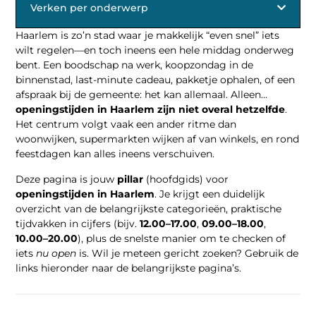
Verken per onderwerp
Haarlem is zo’n stad waar je makkelijk “even snel” iets
wilt regelen—en toch ineens een hele middag onderweg
bent. Een boodschap na werk, koopzondag in de
binnenstad, last-minute cadeau, pakketje ophalen, of een
afspraak bij de gemeente: het kan allemaal. Alleen…
openingstijden in Haarlem zijn niet overal hetzelfde
.
Het centrum volgt vaak een ander ritme dan
woonwijken, supermarkten wijken af van winkels, en rond
feestdagen kan alles ineens verschuiven.
Deze pagina is jouw
pillar
(hoofdgids) voor
openingstijden in Haarlem
. Je krijgt een duidelijk
overzicht van de belangrijkste categorieën, praktische
tijdvakken in cijfers (bijv.
12.00–17.00
,
09.00–18.00
,
10.00–20.00
), plus de snelste manier om te checken of
iets
nu open
is. Wil je meteen gericht zoeken? Gebruik de
links hieronder naar de belangrijkste pagina’s.