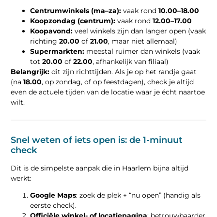
Centrumwinkels (ma–za):
vaak rond
10.00–18.00
Koopzondag (centrum):
vaak rond
12.00–17.00
Koopavond:
veel winkels zijn dan langer open (vaak
richting
20.00
of
21.00
, maar niet allemaal)
Supermarkten:
meestal ruimer dan winkels (vaak
tot
20.00
of
22.00
, afhankelijk van filiaal)
Belangrijk:
dit zijn richttijden. Als je op het randje gaat
(na
18.00
, op zondag, of op feestdagen), check je altijd
even de actuele tijden van de locatie waar je écht naartoe
wilt.
Snel weten of iets open is: de 1-minuut
check
Dit is de simpelste aanpak die in Haarlem bijna altijd
werkt:
Google Maps
: zoek de plek + “nu open” (handig als
eerste check).
Officiële winkel- of locatiepagina
: betrouwbaarder