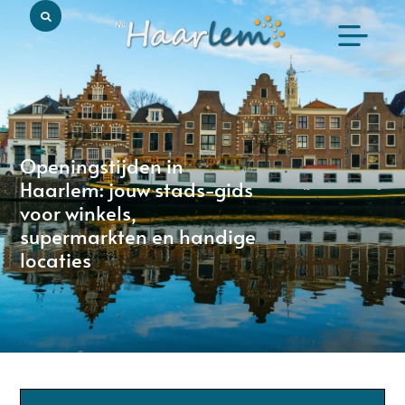
Openingstijden in
Haarlem: jouw stads-gids
voor winkels,
supermarkten en handige
locaties