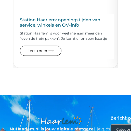
Station Haarlem: openingstijden van
Zw
service, winkels en OV-info
vo
Station Haarlem is voor veel mensen meer dan
Eve
“even de trein pakken”. Je komt er om een kaartje
de 
Lees meer ⟶
Bericht c
NuHaarlem.nl is jouw digitale metgezel
, je gids