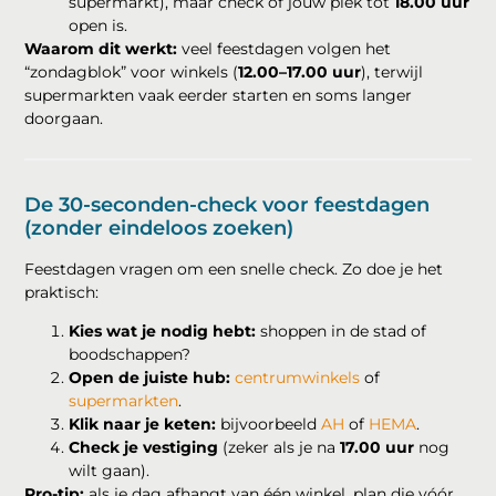
supermarkt), maar check of jouw plek tot
18.00 uur
open is.
Waarom dit werkt:
veel feestdagen volgen het
“zondagblok” voor winkels (
12.00–17.00 uur
), terwijl
supermarkten vaak eerder starten en soms langer
doorgaan.
De 30-seconden-check voor feestdagen
(zonder eindeloos zoeken)
Feestdagen vragen om een snelle check. Zo doe je het
praktisch:
Kies wat je nodig hebt:
shoppen in de stad of
boodschappen?
Open de juiste hub:
centrumwinkels
of
supermarkten
.
Klik naar je keten:
bijvoorbeeld
AH
of
HEMA
.
Check je vestiging
(zeker als je na
17.00 uur
nog
wilt gaan).
Pro-tip:
als je dag afhangt van één winkel, plan die vóór