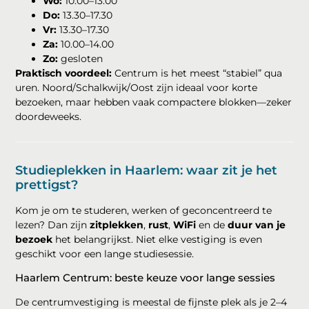
Wo:
10.00–13.00
Do:
13.30–17.30
Vr:
13.30–17.30
Za:
10.00–14.00
Zo:
gesloten
Praktisch voordeel:
Centrum is het meest “stabiel” qua
uren. Noord/Schalkwijk/Oost zijn ideaal voor korte
bezoeken, maar hebben vaak compactere blokken—zeker
doordeweeks.
Studieplekken in Haarlem: waar zit je het
prettigst?
Kom je om te studeren, werken of geconcentreerd te
lezen? Dan zijn
zitplekken
,
rust
,
WiFi
en de
duur van je
bezoek
het belangrijkst. Niet elke vestiging is even
geschikt voor een lange studiesessie.
Haarlem Centrum: beste keuze voor lange sessies
De centrumvestiging is meestal de fijnste plek als je 2–4