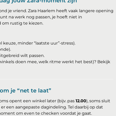
dag jouw Zara-moment zijn
vond je vriend. Zara Haarlem heeft vaak langere opening
e kunt na werk nog passen, je hoeft niet in
 om rustig te kiezen.
l keuze, minder “laatste uur”-stress).
onde).
itgebreid wilt passen.
inkels doen mee, welk ritme werkt het best)? Bekijk
m je “net te laat”
s opent een winkel later (bijv. pas
12.00
), soms sluit
s er een aangepaste dagindeling. Tel daarbij op dat
t moment om even te checken voordat je gaat.