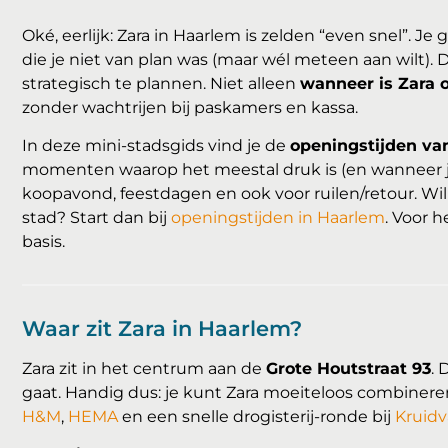
Oké, eerlijk: Zara in Haarlem is zelden “even snel”. Je
die je niet van plan was (maar wél meteen aan wilt). 
strategisch te plannen. Niet alleen
wanneer is Zara 
zonder wachtrijen bij paskamers en kassa.
In deze mini-stadsgids vind je de
openingstijden va
momenten waarop het meestal druk is (en wanneer jij j
koopavond, feestdagen en ook voor ruilen/retour. Wil 
stad? Start dan bij
openingstijden in Haarlem
. Voor 
basis.
Waar zit Zara in Haarlem?
Zara zit in het centrum aan de
Grote Houtstraat 93
. 
gaat. Handig dus: je kunt Zara moeiteloos combineren
H&M
,
HEMA
en een snelle drogisterij-ronde bij
Kruidv