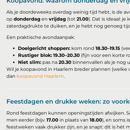
Koopavond: waarom donderdag en vrij
Als je doordeweeks overdag weinig tijd hebt, is de a
op
donderdag
en
vrijdag
(tot
21.00
). Dat is ideaal: j
zaterdagdrukte te duiken, en je hebt nog genoeg tijd
Een praktische avondaanpak:
Doelgericht shoppen:
kom rond
18.30–19.15
(vee
Rustiger blok:
19.30–20.30
(fijn voor een korte r
Niet slim:
pas na
20.30
binnenvallen als je nog u
Wil je koopavond in Haarlem breder plannen (welke w
dan
koopavond Haarlem
.
Feestdagen en drukke weken: zo voorko
Rond feestdagen kunnen openingstijden afwijken. Som
men eerder (bijv.
17.00
in plaats van
18.00
), en soms i
feestweken vaak drukker zijn, en je snapt: dit is hé