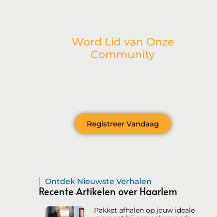
Word Lid van Onze
Community
Ben je geïnspireerd door onze laatste post
en wil je meer betrokken raken bij onze
levendige gemeenschap?
Registreer Vandaag
Ontdek Nieuwste Verhalen
Recente Artikelen over Haarlem
Pakket afhalen op jouw ideale