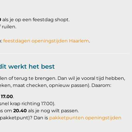
0
als je op een feestdag shopt.
 ruilen.
n:
feestdagen openingstijden Haarlem
.
dit werkt het best
n of terug te brengen. Dan wil je vooral tijd hebben,
eken, maat checken, opnieuw passen). Daarom:
r
17.00
.
nel krap richting 17.00).
pas om
20.40
als je nog wilt passen.
n pakketpunt)? Dan is
pakketpunten openingstijden