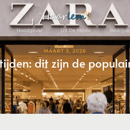
Noodgeval
Uit De Media
Bedrijv
MAART 3, 2026
jden: dit zijn de populai