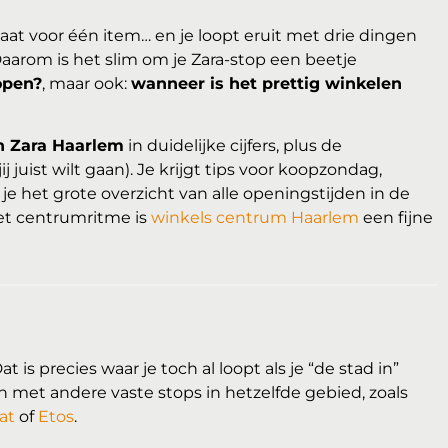
 gaat voor één item… en je loopt eruit met drie dingen
Daarom is het slim om je Zara-stop een beetje
open?
, maar ook:
wanneer is het prettig winkelen
n Zara Haarlem
in duidelijke cijfers, plus de
uist wilt gaan). Je krijgt tips voor koopzondag,
je het grote overzicht van alle openingstijden in de
het centrumritme is
winkels centrum Haarlem
een fijne
Dat is precies waar je toch al loopt als je “de stad in”
 met andere vaste stops in hetzelfde gebied, zoals
at
of
Etos
.