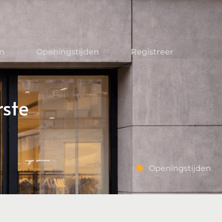
en
Openingstijden
Registreer
rste
Openingstijden