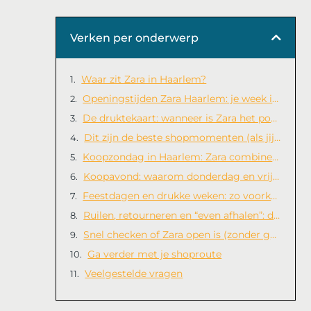
Verken per onderwerp
Waar zit Zara in Haarlem?
Openingstijden Zara Haarlem: je week in één oogopslag
De druktekaart: wanneer is Zara het populairst?
Dit zijn de beste shopmomenten (als jij de drukte wilt ontwijken)
Koopzondag in Haarlem: Zara combineren met je centrumrondje
Koopavond: waarom donderdag en vrijdag jouw Zara-moment zijn
Feestdagen en drukke weken: zo voorkom je “net te laat”
Ruilen, retourneren en “even afhalen”: dit werkt het best
Snel checken of Zara open is (zonder gedoe)
Ga verder met je shoproute
Veelgestelde vragen