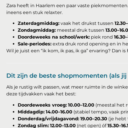
Zara heeft in Haarlem een paar vaste piekmomenten. 
ineens een stuk relaxter.
Zaterdagmiddag:
vaak het drukst tussen
12.30
Zondagmiddag:
meestal druk tussen
13.00–16.
Doordeweeks na school/werk:
piek rond
16.30
Sale-periodes:
extra druk rond opening en in he
Wil je juist een “ik kom, ik pas, ik ga” ervaring? Dan 
Dit zijn de beste shopmomenten (als jij
Als je rustig wilt passen, wat meer ruimte in de wink
deze tijdvakken vaak het best:
Doordeweeks vroeg:
10.00–12.00
(meestal het ru
Middagdip:
14.00–16.00
(stabiel tempo, vaak pri
Donderdag/vrijdagavond:
19.00–20.30
(je hebt
Zondag slim:
12.00–13.00
(net open) óf
15.30–16.