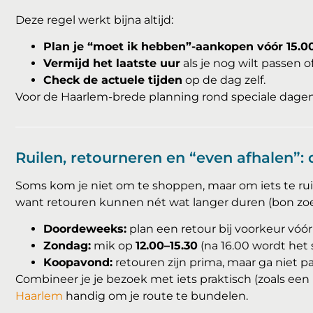
Deze regel werkt bijna altijd:
Plan je “moet ik hebben”-aankopen vóór 15.0
Vermijd het laatste uur
als je nog wilt passen of
Check de actuele tijden
op de dag zelf.
Voor de Haarlem-brede planning rond speciale dage
Ruilen, retourneren en “even afhalen”: 
Soms kom je niet om te shoppen, maar om iets te ruile
want retouren kunnen nét wat langer duren (bon zo
Doordeweeks:
plan een retour bij voorkeur vóó
Zondag:
mik op
12.00–15.30
(na 16.00 wordt het s
Koopavond:
retouren zijn prima, maar ga niet 
Combineer je je bezoek met iets praktisch (zoals ee
Haarlem
handig om je route te bundelen.