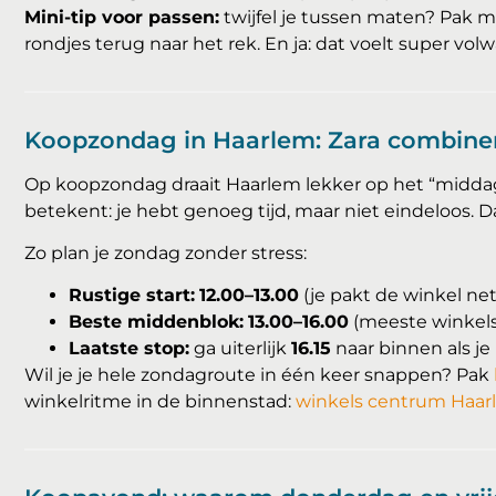
Mini-tip voor passen:
twijfel je tussen maten? Pak m
rondjes terug naar het rek. En ja: dat voelt super vo
Koopzondag in Haarlem: Zara combine
Op koopzondag draait Haarlem lekker op het “middag
betekent: je hebt genoeg tijd, maar niet eindeloos. D
Zo plan je zondag zonder stress:
Rustige start:
12.00–13.00
(je pakt de winkel net
Beste middenblok:
13.00–16.00
(meeste winkels 
Laatste stop:
ga uiterlijk
16.15
naar binnen als je
Wil je je hele zondagroute in één keer snappen? Pak
winkelritme in de binnenstad:
winkels centrum Haar