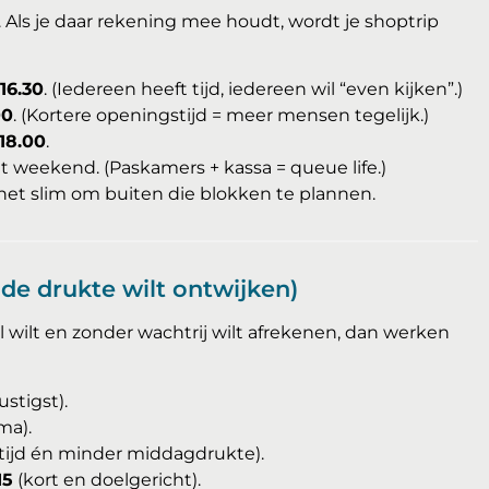
Als je daar rekening mee houdt, wordt je shoptrip
–16.30
. (Iedereen heeft tijd, iedereen wil “even kijken”.)
00
. (Kortere openingstijd = meer mensen tegelijk.)
–18.00
.
t weekend. (Paskamers + kassa = queue life.)
is het slim om buiten die blokken te plannen.
 de drukte wilt ontwijken)
el wilt en zonder wachtrij wilt afrekenen, dan werken
stigst).
ma).
 tijd én minder middagdrukte).
15
(kort en doelgericht).