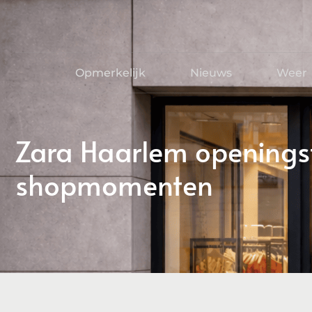
Opmerkelijk
Nieuws
Weer
Zara Haarlem openingsti
shopmomenten