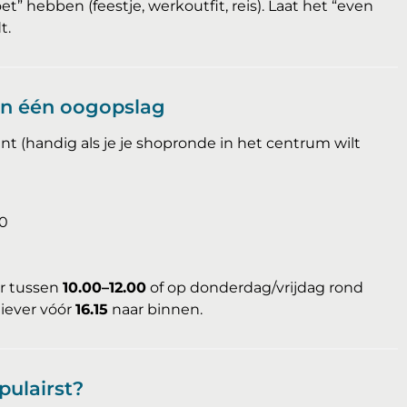
et” hebben (feestje, werkoutfit, reis). Laat het “even
t.
in één oogopslag
nt (handig als je je shopronde in het centrum wilt
00
ur tussen
10.00–12.00
of op donderdag/vrijdag rond
liever vóór
16.15
naar binnen.
pulairst?