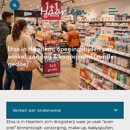
MAART 3, 2026
Etos in Haarlem: openingstijden per
winkel, zondag & koopavond (zonder
gedoe)
Openingstijden
Verken per onderwerp
Etos is in Haarlem zo’n drogisterij waar je vaak “even
snel” binnenloopt: verzorging, make-up, babyspullen,