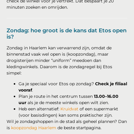
check de winkel vóór je vertrekt. Dat bespaart je 20
minuten zoeken en omrijden.
Zondag: hoe groot is de kans dat Etos open
is?
Zondag in Haarlem kan verwarrend zijn, omdat de
binnenstad vaak wel open is (koopzondag), maar
drogisterijen minder “uniform” meedoen dan
kledingwinkels. Daarom is de zondagregel bij Etos
simpel:
Ga je speciaal voor Etos op zondag?
Check je filiaal
vooraf
.
Plan je route in het centrum tussen
13.00–16.00
uur
als je de meeste winkels open wilt zien.
Heb een alternatief:
Kruidvat
of een supermarkt
(voor basisdingen) kan soms praktischer zijn.
Wil je zondagshoppen in de stad als geheel plannen? Dan
is
koopzondag Haarlem
de beste startpagina.