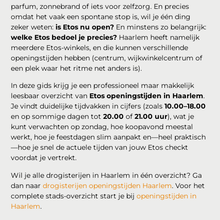
parfum, zonnebrand of iets voor zelfzorg. En precies
omdat het vaak een spontane stop is, wil je één ding
zeker weten:
is Etos nu open?
En minstens zo belangrijk:
welke Etos bedoel je precies?
Haarlem heeft namelijk
meerdere Etos-winkels, en die kunnen verschillende
openingstijden hebben (centrum, wijkwinkelcentrum of
een plek waar het ritme net anders is).
In deze gids krijg je een professioneel maar makkelijk
leesbaar overzicht van
Etos openingstijden in Haarlem
.
Je vindt duidelijke tijdvakken in cijfers (zoals
10.00–18.00
en op sommige dagen tot
20.00
of
21.00 uur
), wat je
kunt verwachten op zondag, hoe koopavond meestal
werkt, hoe je feestdagen slim aanpakt en—heel praktisch
—hoe je snel de actuele tijden van jouw Etos checkt
voordat je vertrekt.
Wil je alle drogisterijen in Haarlem in één overzicht? Ga
dan naar
drogisterijen openingstijden Haarlem
. Voor het
complete stads-overzicht start je bij
openingstijden in
Haarlem
.