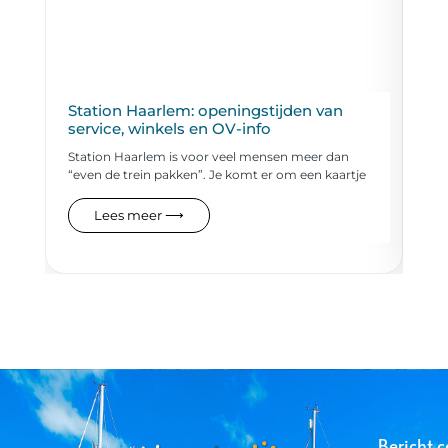
Station Haarlem: openingstijden van
Zw
service, winkels en OV-info
vo
Station Haarlem is voor veel mensen meer dan
Eve
“even de trein pakken”. Je komt er om een kaartje
de 
Lees meer ⟶
Bericht c