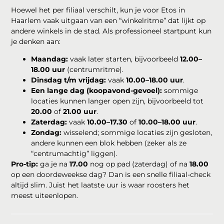
Hoewel het per filiaal verschilt, kun je voor Etos in
Haarlem vaak uitgaan van een “winkelritme” dat lijkt op
andere winkels in de stad. Als professioneel startpunt kun
je denken aan:
Maandag:
vaak later starten, bijvoorbeeld
12.00–
18.00 uur
(centrumritme).
Dinsdag t/m vrijdag:
vaak
10.00–18.00 uur
.
Een lange dag (koopavond-gevoel):
sommige
locaties kunnen langer open zijn, bijvoorbeeld tot
20.00
of
21.00 uur
.
Zaterdag:
vaak
10.00–17.30
of
10.00–18.00 uur
.
Zondag:
wisselend; sommige locaties zijn gesloten,
andere kunnen een blok hebben (zeker als ze
“centrumachtig” liggen).
Pro-tip:
ga je na
17.00
nog op pad (zaterdag) of na
18.00
op een doordeweekse dag? Dan is een snelle filiaal-check
altijd slim. Juist het laatste uur is waar roosters het
meest uiteenlopen.