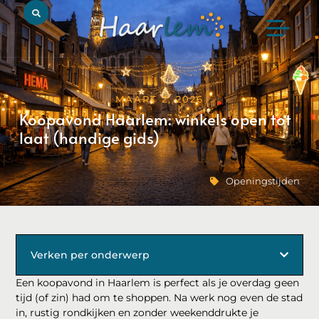
MAART 2, 2026
Koopavond Haarlem: winkels open tot
laat (handige gids)
Openingstijden
Verken per onderwerp
Een koopavond in Haarlem is perfect als je overdag geen
tijd (of zin) had om te shoppen. Na werk nog even de stad
in, rustig rondkijken en zonder weekenddrukte je