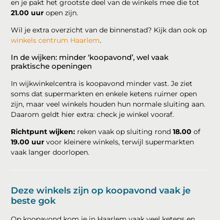
en je pakt het grootste deel van de winkels mee die tot
21.00 uur
open zijn.
Wil je extra overzicht van de binnenstad? Kijk dan ook op
winkels centrum Haarlem
.
In de wijken: minder ‘koopavond’, wel vaak
praktische openingen
In wijkwinkelcentra is koopavond minder vast. Je ziet
soms dat supermarkten en enkele ketens ruimer open
zijn, maar veel winkels houden hun normale sluiting aan.
Daarom geldt hier extra: check je winkel vooraf.
Richtpunt wijken:
reken vaak op sluiting rond
18.00
of
19.00 uur
voor kleinere winkels, terwijl supermarkten
vaak langer doorlopen.
Deze winkels zijn op koopavond vaak je
beste gok
Op koopavond kom je in Haarlem vaak veel ketens en