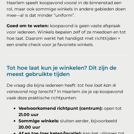
Haarlem speelt koopavond vooral in de binnenstad een
rol, maar ook sommige winkels in andere gebieden doen
mee—al is dat minder “uniform”.
Goed om te weten:
koopavond is geen vaste afspraak
voor iedereen. Winkels bepalen zelf of ze meedoen en tot
hoe laat. Daarom werkt het handigst met richttijden +
een snelle check voor je favoriete winkels.
Tot hoe laat kun je winkelen? Dit zijn de
meest gebruikte tijden
De vraag die bijna iedereen heeft:
tot hoe laat kan ik
vanavond nog terecht?
In Haarlem zie je op koopavond
vaak deze praktische richtpunten:
Veelvoorkomend richtpunt (centrum):
open tot
21.00 uur
Sommige winkels:
sluiten eerder, bijvoorbeeld
20.00 uur
Af en toe (per keten/locatie):
kan het uitlopen tot