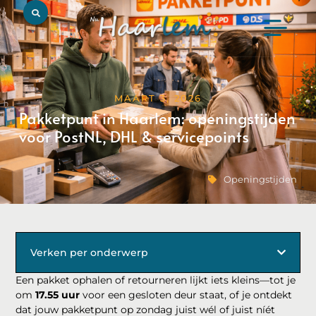
MAART 3, 2026
Pakketpunt in Haarlem: openingstijden
voor PostNL, DHL & servicepoints
Openingstijden
Verken per onderwerp
Een pakket ophalen of retourneren lijkt iets kleins—tot je
om
17.55 uur
voor een gesloten deur staat, of je ontdekt
dat jouw pakketpunt op zondag juist wél of juist níét