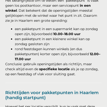
Het belangrijkste om te weten: een “pakketpunt” is vaak
geen los postkantoor, maar een servicepunt
in een
winkel
. Dat betekent dat de openingstijden meestal
gelijklopen met de winkel waar het punt in zit. Daarom
zie je in Haarlem een grote spreiding:
een pakketpunt in een supermarkt kan op zondag
open zijn, bijvoorbeeld
10.00–18.00 uur
een pakketpunt in een kleinere winkel kan op
zondag gesloten zijn
rond feestdagen kunnen winkels (en dus
pakketpunten) korter open zijn, bijvoorbeeld
12.00–
17.00 uur
Conclusie: gebruik openingstijden als richtlijn, maar
check altijd even de
specifieke locatie
als je op zondag,
op een feestdag of vlak voor sluiting gaat.
Richttijden voor pakketpunten in Haarlem
(handig startpunt)
Hoewel het per locatie verschilt, kun je vaak met deze