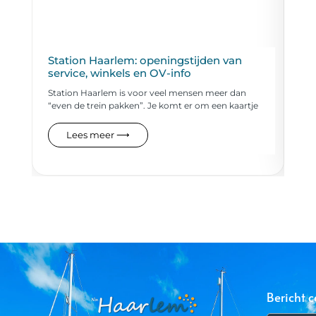
Station Haarlem: openingstijden van
Zw
service, winkels en OV-info
vo
Station Haarlem is voor veel mensen meer dan
Eve
“even de trein pakken”. Je komt er om een kaartje
de 
Lees meer ⟶
Bericht c