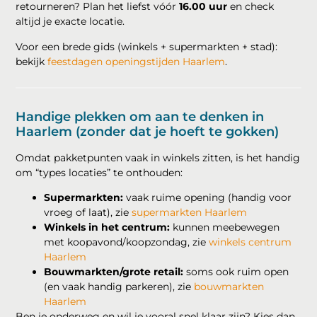
retourneren? Plan het liefst vóór
16.00 uur
en check
altijd je exacte locatie.
Voor een brede gids (winkels + supermarkten + stad):
bekijk
feestdagen openingstijden Haarlem
.
Handige plekken om aan te denken in
Haarlem (zonder dat je hoeft te gokken)
Omdat pakketpunten vaak in winkels zitten, is het handig
om “types locaties” te onthouden:
Supermarkten:
vaak ruime opening (handig voor
vroeg of laat), zie
supermarkten Haarlem
Winkels in het centrum:
kunnen meebewegen
met koopavond/koopzondag, zie
winkels centrum
Haarlem
Bouwmarkten/grote retail:
soms ook ruim open
(en vaak handig parkeren), zie
bouwmarkten
Haarlem
Ben je onderweg en wil je vooral snel klaar zijn? Kies dan