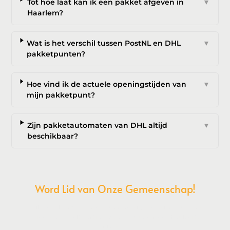
Tot hoe laat kan ik een pakket afgeven in
▼
Haarlem?
Wat is het verschil tussen PostNL en DHL
▼
pakketpunten?
Hoe vind ik de actuele openingstijden van
▼
mijn pakketpunt?
Zijn pakketautomaten van DHL altijd
▼
beschikbaar?
Word Lid van Onze Gemeenschap!
Wil je deelnemen aan de conversatie, exclusieve content
ontvangen en als eerste op de hoogte zijn van het laatste
nieuws?