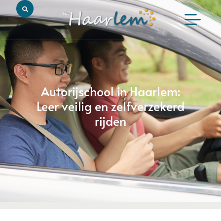
Autorijschool in Haarlem:
Leer veilig en zelfverzekerd
rijden