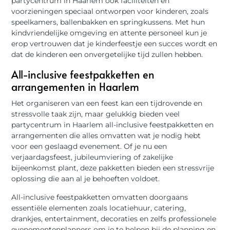
partycentrum in Haarlem ook faciliteiten en
voorzieningen speciaal ontworpen voor kinderen, zoals
speelkamers, ballenbakken en springkussens. Met hun
kindvriendelijke omgeving en attente personeel kun je
erop vertrouwen dat je kinderfeestje een succes wordt en
dat de kinderen een onvergetelijke tijd zullen hebben.
All-inclusive feestpakketten en
arrangementen in Haarlem
Het organiseren van een feest kan een tijdrovende en
stressvolle taak zijn, maar gelukkig bieden veel
partycentrum in Haarlem all-inclusive feestpakketten en
arrangementen die alles omvatten wat je nodig hebt
voor een geslaagd evenement. Of je nu een
verjaardagsfeest, jubileumviering of zakelijke
bijeenkomst plant, deze pakketten bieden een stressvrije
oplossing die aan al je behoeften voldoet.
All-inclusive feestpakketten omvatten doorgaans
essentiële elementen zoals locatiehuur, catering,
drankjes, entertainment, decoraties en zelfs professionele
evenementenplanners om je te helpen bij de planning en