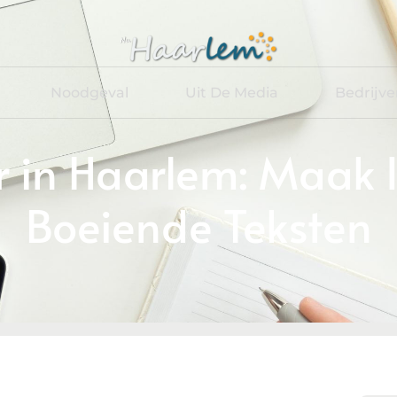
Noodgeval
Uit De Media
Bedrijv
r in Haarlem: Maak 
Boeiende Teksten