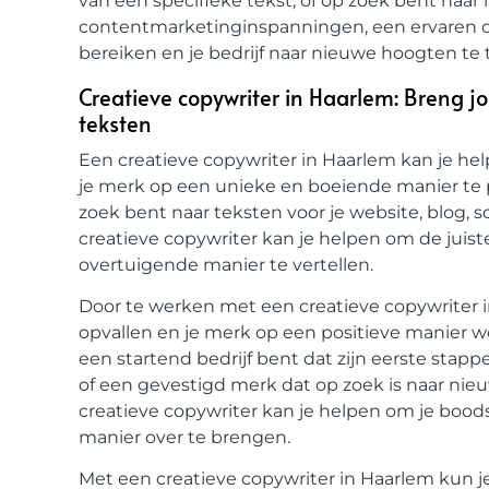
van een specifieke tekst, of op zoek bent naar
contentmarketinginspanningen, een ervaren co
bereiken en je bedrijf naar nieuwe hoogten te ti
Creatieve copywriter in Haarlem: Breng 
teksten
Een creatieve copywriter in Haarlem kan je he
je merk op een unieke en boeiende manier te p
zoek bent naar teksten voor je website, blog, s
creatieve copywriter kan je helpen om de juis
overtuigende manier te vertellen.
Door te werken met een creatieve copywriter i
opvallen en je merk op een positieve manier w
een startend bedrijf bent dat zijn eerste stap
of een gevestigd merk dat op zoek is naar ni
creatieve copywriter kan je helpen om je bo
manier over te brengen.
Met een creatieve copywriter in Haarlem kun j