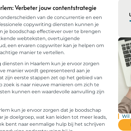
rlem: Verbeter jouw contentstrategie
 te onderscheiden van de concurrentie en een
fessionele copywriting diensten kunnen je
n je boodschap effectiever over te brengen
pakkende webteksten, overtuigende
ud, een ervaren copywriter kan je helpen om
rachtige manier te vertellen.
g diensten in Haarlem kun je ervoor zorgen
ieve manier wordt gepresenteerd aan je
at zijn eerste stappen zet op het gebied van
p zoek is naar nieuwe manieren om zich te
sten kunnen een waardevolle aanvulling zijn
rlem kun je ervoor zorgen dat je boodschap
Wil
 je doelgroep, wat kan leiden tot meer leads,
oek bent naar eenmalige hulp bij het schrijven