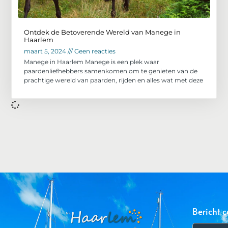
Ontdek de Betoverende Wereld van Manege in
Haarlem
maart 5, 2024
Geen reacties
Manege in Haarlem Manege is een plek waar
paardenliefhebbers samenkomen om te genieten van de
prachtige wereld van paarden, rijden en alles wat met deze
Bericht c