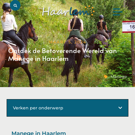
MAART 5, 2024
Ontdek de Betoverende Wereld van
Manege in Haarlem
Manege
Verken per onderwerp
Manege in Haarlem