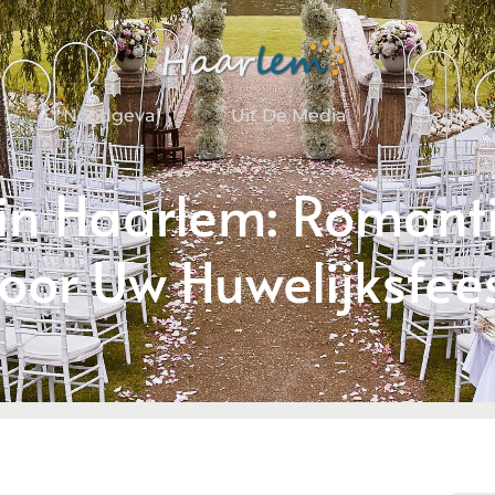
Noodgeval
Uit De Media
Bedrijv
 in Haarlem: Romanti
oor Uw Huwelijksfee