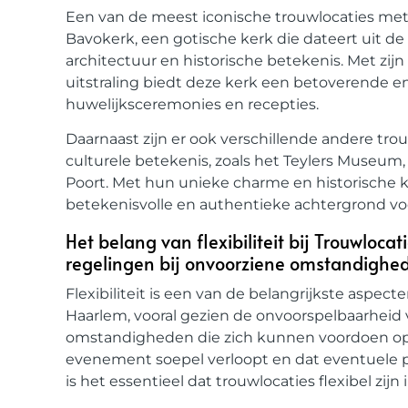
Een van de meest iconische trouwlocaties met ee
Bavokerk, een gotische kerk die dateert uit d
architectuur en historische betekenis. Met zi
uitstraling biedt deze kerk een betoverende e
huwelijksceremonies en recepties.
Daarnaast zijn er ook verschillende andere trou
culturele betekenis, zoals het Teylers Museu
Poort. Met hun unieke charme en historische 
betekenisvolle en authentieke achtergrond voor
Het belang van flexibiliteit bij Trouwlocat
regelingen bij onvoorziene omstandighe
Flexibiliteit is een van de belangrijkste aspect
Haarlem, vooral gezien de onvoorspelbaarheid
omstandigheden die zich kunnen voordoen op 
evenement soepel verloopt en dat eventuele p
is het essentieel dat trouwlocaties flexibel zij