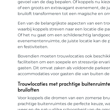
gevoel van de dag bepalen. Of koppels nu kie
of een groots en extravagant evenement, de ju
bruiloft transformeren tot een magische en onv
Een van de belangrijkste aspecten van een tro
waarbij koppels streven naar een locatie die past
Of het nu gaat om een schilderachtig landgoed
evenementenruimte, de juiste locatie kan de p
en festiviteiten.
Bovendien moeten trouwlocaties ook beschikk
faciliteiten om een soepele en stressvrije erv
gasten. Dit omvat zaken als voldoende parkeerg
accommodaties voor gasten die van buiten de
Trouwlocaties met prachtige buitenruimte
bruiloften
Voor koppels die dromen van een zomerse bruil
prachtige buitenruimtes de perfecte keuze, wa
weer en de natuurlijke schoonheid van de omg