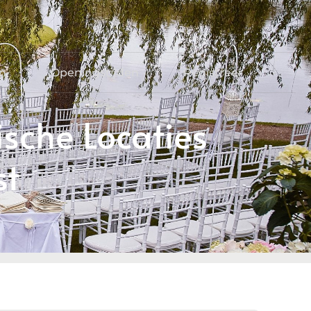
en
Openingstijden
Registreer
sche Locaties
st