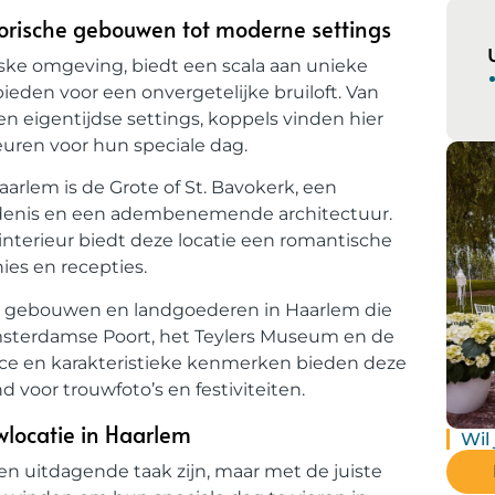
torische gebouwen tot moderne settings
eske omgeving, biedt een scala aan unieke
ieden voor een onvergetelijke bruiloft. Van
 eigentijdse settings, koppels vinden hier
keuren voor hun speciale dag.
arlem is de Grote of St. Bavokerk, een
denis en een adembenemende architectuur.
nterieur biedt deze locatie een romantische
es en recepties.
che gebouwen en landgoederen in Haarlem die
Amsterdamse Poort, het Teylers Museum en de
e en karakteristieke kenmerken bieden deze
 voor trouwfoto’s en festiviteiten.
wlocatie in Haarlem
Wil
en uitdagende taak zijn, maar met de juiste