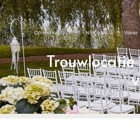
Opmerkelijk
Nieuws
Weer
Trouwlocatie
v