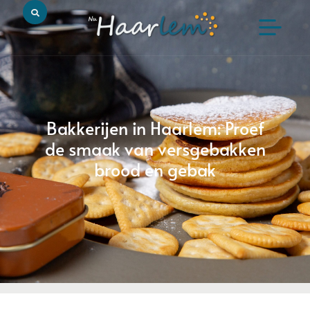
Bakkerijen in Haarlem: Proef
de smaak van versgebakken
brood en gebak