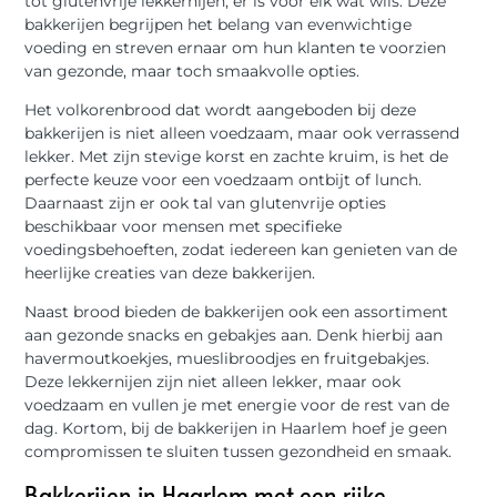
tot glutenvrije lekkernijen, er is voor elk wat wils. Deze
bakkerijen begrijpen het belang van evenwichtige
voeding en streven ernaar om hun klanten te voorzien
van gezonde, maar toch smaakvolle opties.
Het volkorenbrood dat wordt aangeboden bij deze
bakkerijen is niet alleen voedzaam, maar ook verrassend
lekker. Met zijn stevige korst en zachte kruim, is het de
perfecte keuze voor een voedzaam ontbijt of lunch.
Daarnaast zijn er ook tal van glutenvrije opties
beschikbaar voor mensen met specifieke
voedingsbehoeften, zodat iedereen kan genieten van de
heerlijke creaties van deze bakkerijen.
Naast brood bieden de bakkerijen ook een assortiment
aan gezonde snacks en gebakjes aan. Denk hierbij aan
havermoutkoekjes, mueslibroodjes en fruitgebakjes.
Deze lekkernijen zijn niet alleen lekker, maar ook
voedzaam en vullen je met energie voor de rest van de
dag. Kortom, bij de bakkerijen in Haarlem hoef je geen
compromissen te sluiten tussen gezondheid en smaak.
Bakkerijen in Haarlem met een rijke