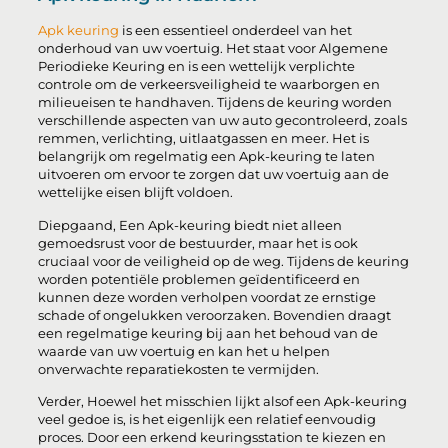
Apk keuring
is een essentieel onderdeel van het
onderhoud van uw voertuig. Het staat voor Algemene
Periodieke Keuring en is een wettelijk verplichte
controle om de verkeersveiligheid te waarborgen en
milieueisen te handhaven. Tijdens de keuring worden
verschillende aspecten van uw auto gecontroleerd, zoals
remmen, verlichting, uitlaatgassen en meer. Het is
belangrijk om regelmatig een Apk-keuring te laten
uitvoeren om ervoor te zorgen dat uw voertuig aan de
wettelijke eisen blijft voldoen.
Diepgaand, Een Apk-keuring biedt niet alleen
gemoedsrust voor de bestuurder, maar het is ook
cruciaal voor de veiligheid op de weg. Tijdens de keuring
worden potentiële problemen geïdentificeerd en
kunnen deze worden verholpen voordat ze ernstige
schade of ongelukken veroorzaken. Bovendien draagt
een regelmatige keuring bij aan het behoud van de
waarde van uw voertuig en kan het u helpen
onverwachte reparatiekosten te vermijden.
Verder, Hoewel het misschien lijkt alsof een Apk-keuring
veel gedoe is, is het eigenlijk een relatief eenvoudig
proces. Door een erkend keuringsstation te kiezen en