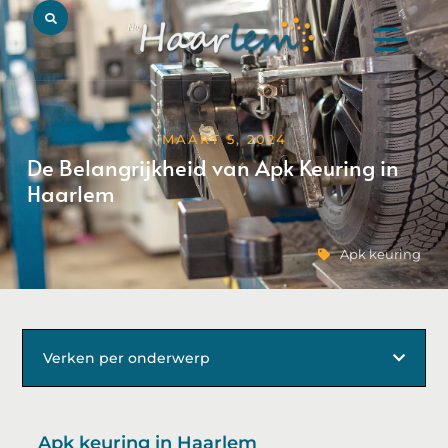
MAART 5, 2024
De Belangrijkheid van Apk Keuring in
Haarlem
Apk keuring
Verken per onderwerp
Apk keuring in Haarlem