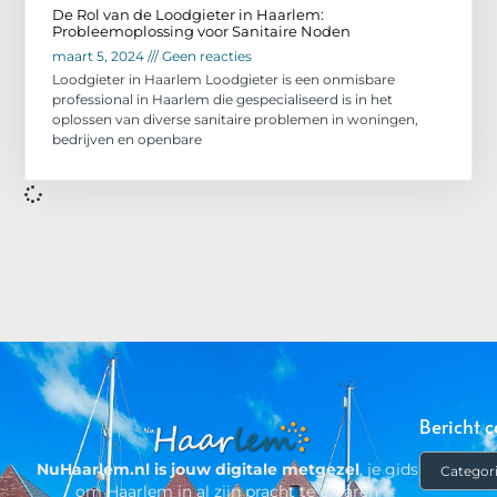
De Rol van de Loodgieter in Haarlem:
Probleemoplossing voor Sanitaire Noden
maart 5, 2024
Geen reacties
Loodgieter in Haarlem Loodgieter is een onmisbare
professional in Haarlem die gespecialiseerd is in het
oplossen van diverse sanitaire problemen in woningen,
bedrijven en openbare
Bericht c
NuHaarlem.nl is jouw digitale metgezel
, je gids
om Haarlem in al zijn pracht te ervaren