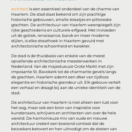
architect
is een essentieel onderdeel van de charme van
Haarlem. De stad staat bekend om zijn prachtige
historische gebouwen, smalle straatjes en pittoreske
grachten. De architectuur van Haarlem weerspiegelt zijn
rijke geschiedenis en culturele erfgoed. Met invloeden
uit de gotiek, renaissance, barok en meer moderne
stijlen, is elke straathoek in Haarlem gevuld met
architectonische schoonheid en karakter.
De stad is de thuisbasis van enkele van de meest
opvallende architectonische meesterwerken in
Nederland. Van de majestueuze Grote Markt met zijn
imposante St. Bavokerk tot de charmante gevels langs
de grachten, Haarlem ademt een sfeer van tijdloze
elegantie en historische grandeur uit. Elk gebouw vertelt
een verhaal en draagt bij aan de unieke identiteit van de
stad.
De architectuur van Haarlem is niet alleen een lust voor
het oog, maar ook een bron van inspiratie voor
kunstenaars, schrijvers en architecten van over de hele
wereld. De harmonieuze mix van oude en nieuwe
architectuur creëert een boeiend contrast dat de
bezoekers betovert en hen uitnodigt om de straten van