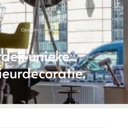
en
Openingstijden
Registreer
tdek unieke
rieurdecoratie.