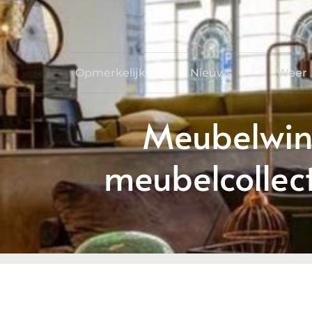
Opmerkelijk
Nieuws
Weer
Meubelwink
meubelcollecti