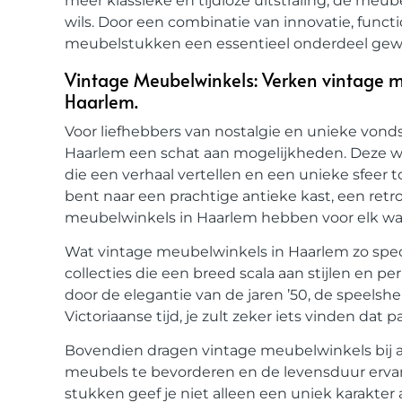
meer klassieke en tijdloze uitstraling, de meu
wils. Door een combinatie van innovatie, functio
meubelstukken een essentieel onderdeel gewo
Vintage Meubelwinkels: Verken vintage m
Haarlem.
Voor liefhebbers van nostalgie en unieke von
Haarlem een schat aan mogelijkheden. Deze wi
die een verhaal vertellen en een unieke sfeer t
bent naar een prachtige antieke kast, een retro
meubelwinkels in Haarlem hebben voor elk wat
Wat vintage meubelwinkels in Haarlem zo spec
collecties die een breed scala aan stijlen en p
door de elegantie van de jaren ’50, de speelshe
Victoriaanse tijd, je zult zeker iets vinden dat p
Bovendien dragen vintage meubelwinkels bij 
meubels te bevorderen en de levensduur ervan
stukken geef je niet alleen een uniek karakter a