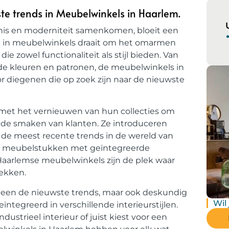
e trends in Meubelwinkels in Haarlem.
nis en moderniteit samenkomen, bloeit een
d in meubelwinkels draait om het omarmen
 zowel functionaliteit als stijl bieden. Van
de kleuren en patronen, de meubelwinkels in
r diegenen die op zoek zijn naar de nieuwste
 met het vernieuwen van hun collecties om
de smaken van klanten. Ze introduceren
de meest recente trends in de wereld van
eve meubelstukken met geïntegreerde
 Haarlemse meubelwinkels zijn de plek waar
ekken.
leen de nieuwste trends, maar ook deskundig
Wil
tegreerd in verschillende interieurstijlen.
ustrieel interieur of juist kiest voor een