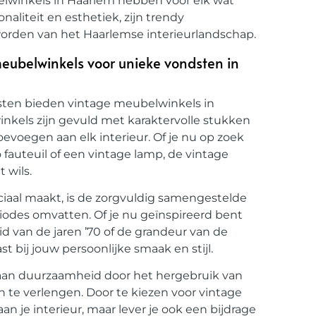
belwinkels in Haarlem hebben voor elk wat
naliteit en esthetiek, zijn trendy
rden van het Haarlemse interieurlandschap.
eubelwinkels voor unieke vondsten in
dsten bieden vintage meubelwinkels in
nkels zijn gevuld met karaktervolle stukken
oevoegen aan elk interieur. Of je nu op zoek
 fauteuil of een vintage lamp, de vintage
 wils.
iaal maakt, is de zorgvuldig samengestelde
eriodes omvatten. Of je nu geïnspireerd bent
id van de jaren ’70 of de grandeur van de
ast bij jouw persoonlijke smaak en stijl.
aan duurzaamheid door het hergebruik van
 te verlengen. Door te kiezen voor vintage
an je interieur, maar lever je ook een bijdrage