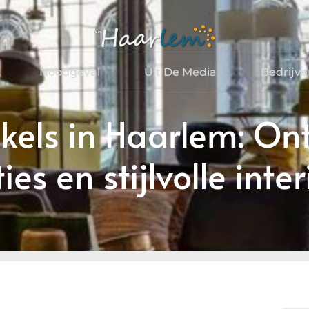
Noodgeval
Uit De Media
Bedrijv
els in Haarlem: On
es en stijlvolle inte