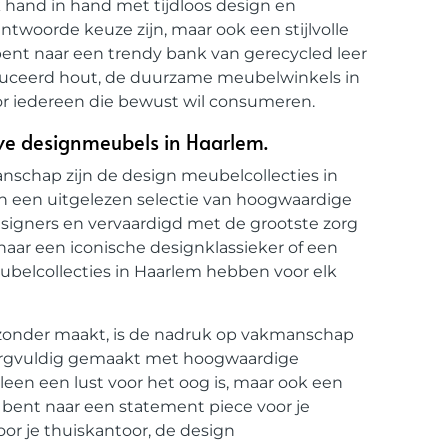
and in hand met tijdloos design en
twoorde keuze zijn, maar ook een stijlvolle
 bent naar een trendy bank van gerecycled leer
duceerd hout, de duurzame meubelwinkels in
or iedereen die bewust wil consumeren.
eve designmeubels in Haarlem.
anschap zijn de design meubelcollecties in
en een uitgelezen selectie van hoogwaardige
gners en vervaardigd met de grootste zorg
 naar een iconische designklassieker of een
belcollecties in Haarlem hebben voor elk
jzonder maakt, is de nadruk op vakmanschap
s zorgvuldig gemaakt met hoogwaardige
leen een lust voor het oog is, maar ook een
 bent naar een statement piece voor je
r je thuiskantoor, de design