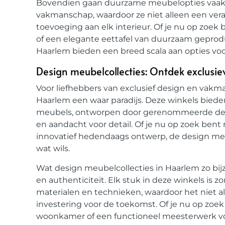
Bovendien gaan duurzame meubelopties vaak h
vakmanschap, waardoor ze niet alleen een veran
toevoeging aan elk interieur. Of je nu op zoek
of een elegante eettafel van duurzaam gepro
Haarlem bieden een breed scala aan opties vo
Design meubelcollecties: Ontdek exclusi
Voor liefhebbers van exclusief design en vakm
Haarlem een waar paradijs. Deze winkels bied
meubels, ontworpen door gerenommeerde desi
en aandacht voor detail. Of je nu op zoek bent
innovatief hedendaags ontwerp, de design meu
wat wils.
Wat design meubelcollecties in Haarlem zo bi
en authenticiteit. Elk stuk in deze winkels i
materialen en technieken, waardoor het niet al
investering voor de toekomst. Of je nu op zoek
woonkamer of een functioneel meesterwerk voo