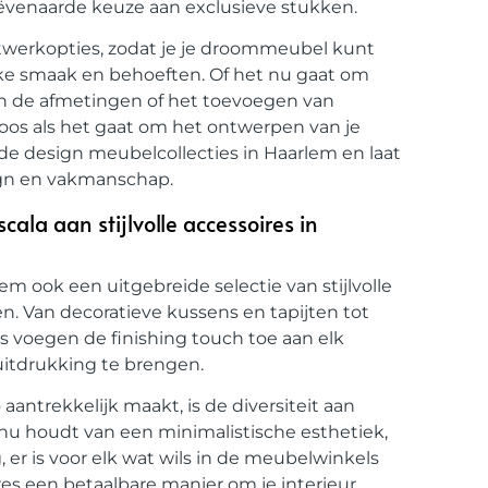
ëvenaarde keuze aan exclusieve stukken.
werkopties, zodat je je droommeubel kunt
ijke smaak en behoeften. Of het nu gaat om
van de afmetingen of het toevoegen van
loos als het gaat om het ontwerpen van je
de design meubelcollecties in Haarlem en laat
sign en vakmanschap.
scala aan stijlvolle accessoires in
 ook een uitgebreide selectie van stijlvolle
en. Van decoratieve kussens en tapijten tot
s voegen de finishing touch toe aan elk
 uitdrukking te brengen.
 aantrekkelijk maakt, is de diversiteit aan
je nu houdt van een minimalistische esthetiek,
, er is voor elk wat wils in de meubelwinkels
es een betaalbare manier om je interieur