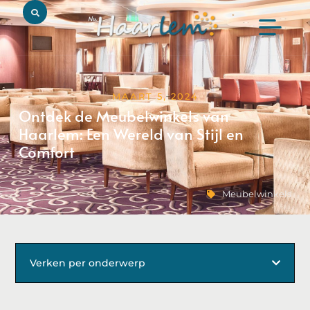
MAART 5, 2024
Ontdek de Meubelwinkels van
Haarlem: Een Wereld van Stijl en
Comfort
Meubelwinkels
Verken per onderwerp