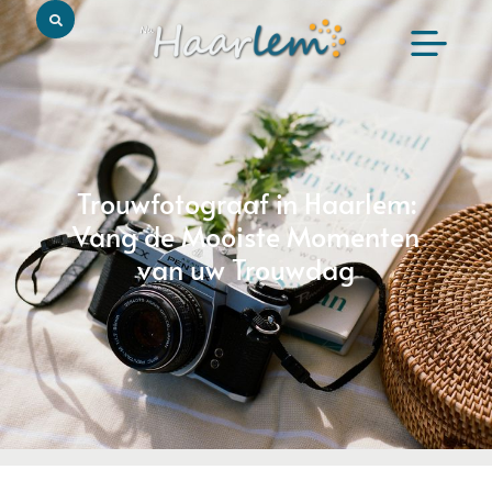
Trouwfotograaf in Haarlem:
Vang de Mooiste Momenten
van uw Trouwdag