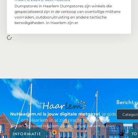
Dumpstores in Haarlem Dumpstores zijn winkels die
gespecialiseerd zijn in de verkoop van overtollige militaire
voorraden, outdooruitrusting en andere tactische
benodigdheden. In Haarlem zijn er
Bericht c
NuHaarlem.nl is jouw digitale metgezel
, je gids
om Haarlem in al zijn pracht te ervaren
Ontdek en beleef Haarlem op een geheel nieuwe manier!
INFORMATIE
TO