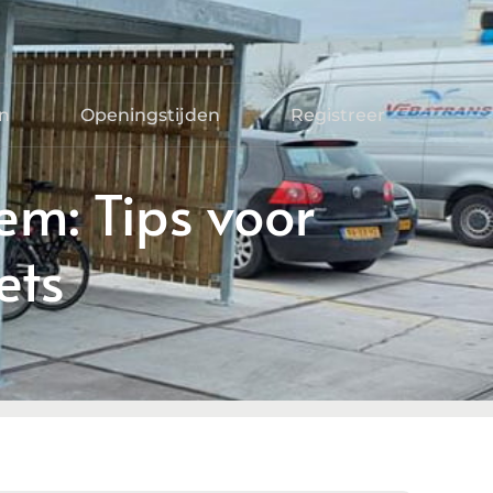
en
Openingstijden
Registreer
lem: Tips voor
ets