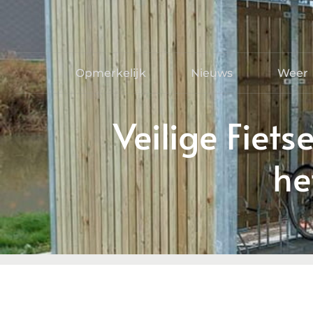
Opmerkelijk
Nieuws
Weer
Veilige Fiets
he