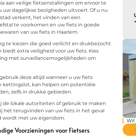
la aan veilige fietsenstallingen om ervoor te
u uw dagelijkse bezigheden uitvoert. Of u nu
 stad verkent, het vinden van een
iefstal te voorkomen en uw fiets in goede
 bewaren van uw fiets in Haarlem.
ling te kiezen die goed verlicht en drukbezocht
 biedt extra veiligheid voor uw fiets. Kies
lling met surveillancemogelijkheden om
 gebruik deze altijd wanneer u uw fiets
een kettingslot, kan helpen om potentiële
uden, zelfs in drukke gebieden.
ij de lokale autoriteiten of gebruik te maken
ij het terugvinden van uw fiets in het geval
igd wordt met uw eigendom.
Wil
ndige Voorzieningen voor Fietsers