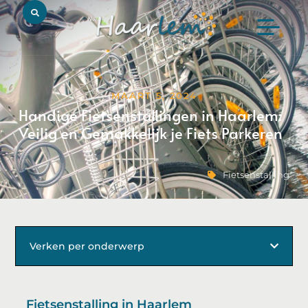
MAART 5, 2024
Handige Fietsenstallingen in Haarlem:
Veilig en Gemakkelijk je Fiets Parkeren
Fietsenstalling
Verken per onderwerp
Fietsenstalling in Haarlem