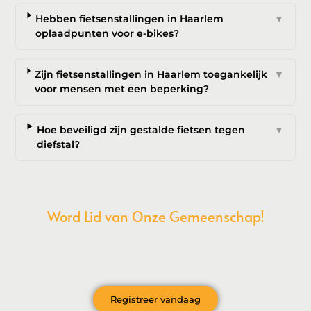
Hebben fietsenstallingen in Haarlem
▼
oplaadpunten voor e-bikes?
Zijn fietsenstallingen in Haarlem toegankelijk
▼
voor mensen met een beperking?
Hoe beveiligd zijn gestalde fietsen tegen
▼
diefstal?
Word Lid van Onze Gemeenschap!
Wil je deelnemen aan de conversatie, exclusieve content
ontvangen en als eerste op de hoogte zijn van het laatste
nieuws?
Registreer vandaag