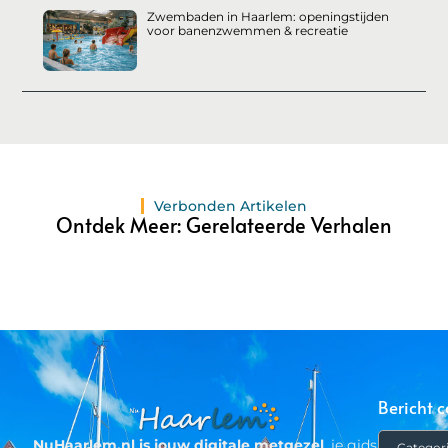
Zwembaden in Haarlem: openingstijden
voor banenzwemmen & recreatie
Verbonden Artikelen
Ontdek Meer: Gerelateerde Verhalen
Bericht c
NuHaarlem.nl is jouw digitale metgezel
, je gids