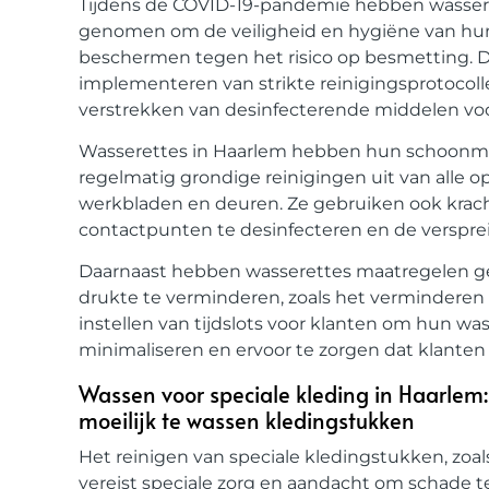
Tijdens de COVID-19-pandemie hebben wassere
genomen om de veiligheid en hygiëne van hun 
beschermen tegen het risico op besmetting.
implementeren van strikte reinigingsprotocoll
verstrekken van desinfecterende middelen voo
Wasserettes in Haarlem hebben hun schoonm
regelmatig grondige reinigingen uit van alle o
werkbladen en deuren. Ze gebruiken ook krac
contactpunten te desinfecteren en de verspr
Daarnaast hebben wasserettes maatregelen g
drukte te verminderen, zoals het verminderen
instellen van tijdslots voor klanten om hun wa
minimaliseren en ervoor te zorgen dat klanten
Wassen voor speciale kleding in Haarlem:
moeilijk te wassen kledingstukken
Het reinigen van speciale kledingstukken, zoals
vereist speciale zorg en aandacht om schade 