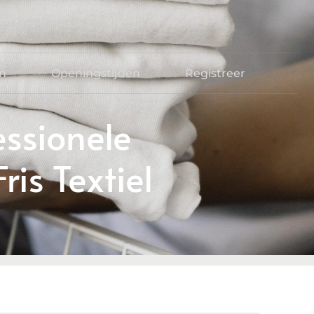
en
Openingstijden
Registreer
essionele
is Textiel