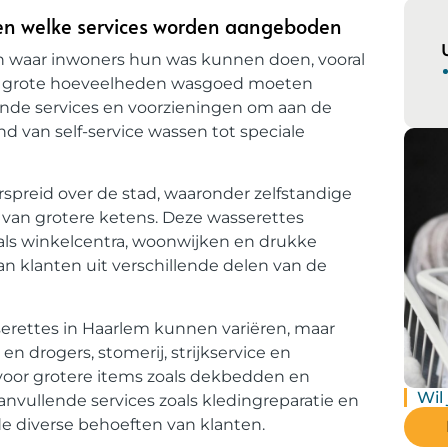
 en welke services worden aangeboden
ten waar inwoners hun was kunnen doen, vooral
ze grote hoeveelheden wasgoed moeten
ende services en voorzieningen om aan de
d van self-service wassen tot speciale
rspreid over de stad, waaronder zelfstandige
 van grotere ketens. Deze wasserettes
oals winkelcentra, woonwijken en drukke
n klanten uit verschillende delen van de
erettes in Haarlem kunnen variëren, maar
 drogers, stomerij, strijkservice en
voor grotere items zoals dekbedden en
Wil
vullende services zoals kledingreparatie en
 diverse behoeften van klanten.