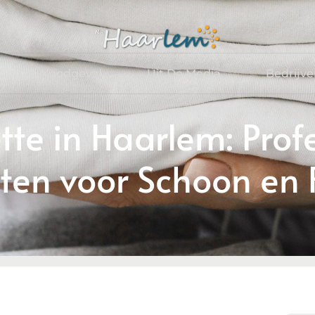
Noodgeval
Uit De Media
Bedrijv
te in Haarlem: Prof
en voor Schoon en Fr