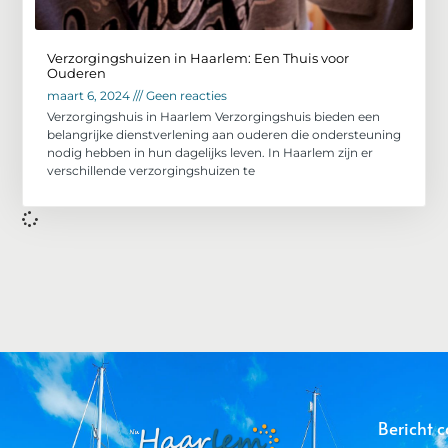
Verzorgingshuizen in Haarlem: Een Thuis voor
Ouderen
maart 6, 2024
Geen reacties
Verzorgingshuis in Haarlem Verzorgingshuis bieden een
belangrijke dienstverlening aan ouderen die ondersteuning
nodig hebben in hun dagelijks leven. In Haarlem zijn er
verschillende verzorgingshuizen te
Bericht c