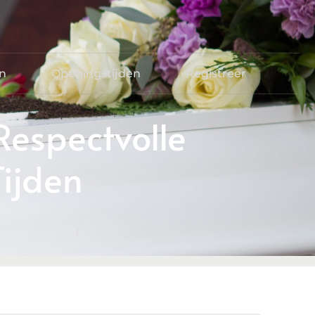
en
Openingstijden
Registreer
Respectvolle
Tijden