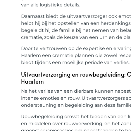
van alle logistieke details.
Daarnaast biedt de uitvaartverzorger ook emo
helpt hij bij het opstellen van een herdenking
begeleidt hij de familie bij het nemen van bel
crematie, zoals de keuze van een urn en de pla
Door te vertrouwen op de expertise en ervarin
Haarlem een crematie plannen die zowel respec
biedt tijdens een moeilijke periode van verlies.
Uitvaartverzorging en rouwbegeleiding:
Haarlem
Na het verlies van een dierbare kunnen nabes
intense emoties en rouw. Uitvaartverzorgers sp
ondersteuning en begeleiding aan deze familie
Rouwbegeleiding omvat het bieden van een lui
en middelen over rouwverwerking, en het aanb
groepstherapiesessies om nabestaanden te he