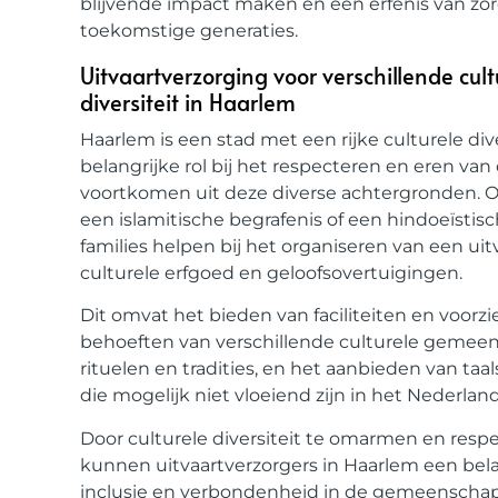
blijvende impact maken en een erfenis van zor
toekomstige generaties.
Uitvaartverzorging voor verschillende cul
diversiteit in Haarlem
Haarlem is een stad met een rijke culturele div
belangrijke rol bij het respecteren en eren van
voortkomen uit deze diverse achtergronden. Of
een islamitische begrafenis of een hindoeïstis
families helpen bij het organiseren van een ui
culturele erfgoed en geloofsovertuigingen.
Dit omvat het bieden van faciliteiten en voorz
behoeften van verschillende culturele gemeen
rituelen en tradities, en het aanbieden van ta
die mogelijk niet vloeiend zijn in het Nederland
Door culturele diversiteit te omarmen en respe
kunnen uitvaartverzorgers in Haarlem een belan
inclusie en verbondenheid in de gemeenschap