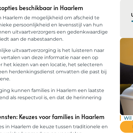
kopties beschikbaar in Haarlem
 in Haarlem de mogelijkheid om afscheid te
eke persoonlijkheid en levensstijl van hun
unnen uitvaartverzorgers een gedenkwaardige
 biedt aan de nabestaanden.
jke uitvaartverzorging is het luisteren naar
vertalen van deze informatie naar een op
 het kiezen van een locatie, het selecteren
een herdenkingsdienst omvatten die past bij
dene.
rging kunnen families in Haarlem een laatste
d als respectvol is, en dat de herinnering
iensten: Keuzes voor families in Haarlem
Wil
es in Haarlem de keuze tussen traditionele en