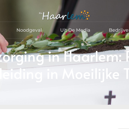
Noodgeval
Uit De Media
Bedrijv
zorging in Haarlem: 
eiding in Moeilijke 