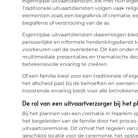
eigentijdse uitvaartdiensten, elk met hun ei
Traditionele uitvaartdiensten volgen vaak reli
elementen zoals een begrafenis of crematie, 
begrafenis of verstrooiing van de as.
Eigentijdse uitvaartdiensten daarentegen bie
persoonlijke en informele herdenkingsdienst te 
voorkeuren van de overledene. Dit kan onder
multimediale presentaties en thematische de
betekenisvolle ervaring te creëren.
Of een familie kiest voor een traditionele of eig
het afscheid past bij de behoeften en wensen v
troostende ervaring biedt voor alle betrokkene
De rol van een uitvaartverzorger bij het
Bij het plannen van een crematie in Haarlem spe
het begeleiden van de familie door het proces
uitvaartceremonie. Dit omvat het regelen van 
geschikte locatie voor de ceremonie, het ops