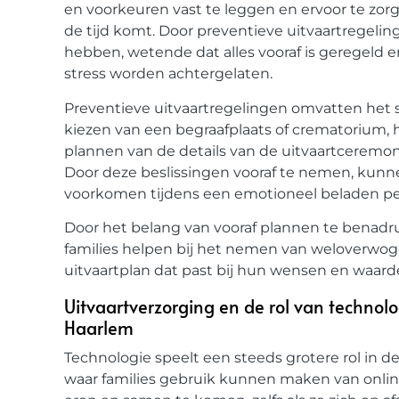
en voorkeuren vast te leggen en ervoor te z
de tijd komt. Door preventieve uitvaartregeli
hebben, wetende dat alles vooraf is geregeld 
stress worden achtergelaten.
Preventieve uitvaartregelingen omvatten het s
kiezen van een begraafplaats of crematorium, 
plannen van de details van de uitvaartceremoni
Door deze beslissingen vooraf te nemen, kunne
voorkomen tijdens een emotioneel beladen pe
Door het belang van vooraf plannen te benadr
families helpen bij het nemen van weloverwoge
uitvaartplan dat past bij hun wensen en waard
Uitvaartverzorging en de rol van technol
Haarlem
Technologie speelt een steeds grotere rol in d
waar families gebruik kunnen maken van onli