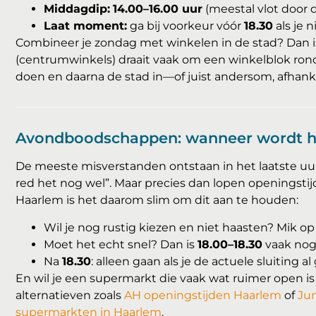
Middagdip:
14.00–16.00 uur
(meestal vlot door 
Laat moment:
ga bij voorkeur vóór
18.30
als je n
Combineer je zondag met winkelen in de stad? Dan 
(centrumwinkels) draait vaak om een winkelblok ro
doen en daarna de stad in—of juist andersom, afhankel
Avondboodschappen: wanneer wordt he
De meeste misverstanden ontstaan in het laatste uur. 
red het nog wel”. Maar precies dan lopen openingsti
Haarlem is het daarom slim om dit aan te houden:
Wil je nog rustig kiezen en niet haasten? Mik o
Moet het echt snel? Dan is
18.00–18.30
vaak nog 
Na
18.30
: alleen gaan als je de actuele sluiting a
En wil je een supermarkt die vaak wat ruimer open is (
alternatieven zoals
AH openingstijden Haarlem
of
Ju
supermarkten in Haarlem
.