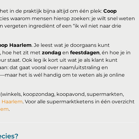
het in de praktijk bijna altijd om één plek:
Coop
recies waarom mensen hierop zoeken: je wilt snel weten
 vergeten ingrediënt of een “ik wil niet naar drie
oop Haarlem
. Je leest wat je doorgaans kunt
, hoe het zit met
zondag
en
feestdagen
, én hoe je in
 staat. Ook leg ik kort uit wat je als klant kunt
n: dat gaat vooral over naam/uitstraling en
e—maar het is wél handig om te weten als je online
ad (winkels, koopzondag, koopavond, supermarkten,
n Haarlem
. Voor alle supermarktketens in één overzicht
rlem
.
ecies?