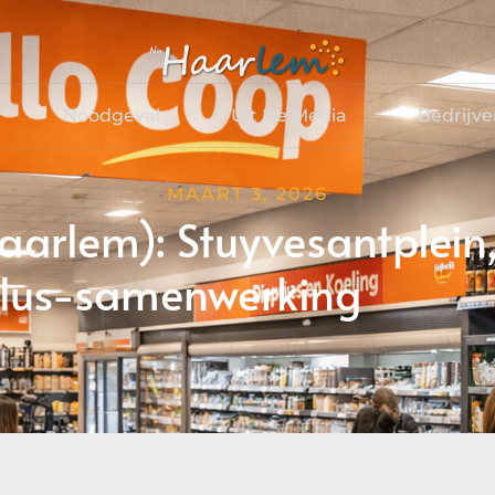
Noodgeval
Uit De Media
Bedrijv
MAART 3, 2026
aarlem): Stuyvesantplein
Plus-samenwerking