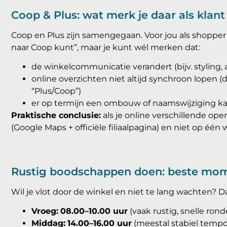
Coop & Plus: wat merk je daar als klant
Coop en Plus zijn samengegaan. Voor jou als shopper
naar Coop kunt”, maar je kunt wél merken dat:
de winkelcommunicatie verandert (bijv. styling, 
online overzichten niet altijd synchroon lopen (
“Plus/Coop”)
er op termijn een ombouw of naamswijziging ka
Praktische conclusie:
als je online verschillende ope
(Google Maps + officiële filiaalpagina) en niet op één 
Rustig boodschappen doen: beste momen
Wil je vlot door de winkel en niet te lang wachten? 
Vroeg:
08.00–10.00 uur
(vaak rustig, snelle rond
Middag:
14.00–16.00 uur
(meestal stabiel tempo