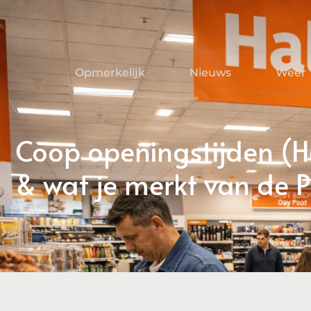
Opmerkelijk
Nieuws
Weer
Coop openingstijden (H
& wat je merkt van de 