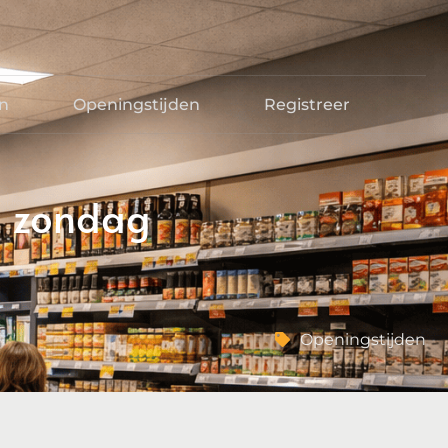
en
Openingstijden
Registreer
, zondag
Openingstijden