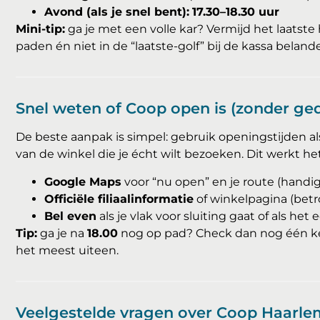
Avond (als je snel bent):
17.30–18.30 uur
Mini-tip:
ga je met een volle kar? Vermijd het laatste 
paden én niet in de “laatste-golf” bij de kassa beland
Snel weten of Coop open is (zonder ge
De beste aanpak is simpel: gebruik openingstijden als r
van de winkel die je écht wilt bezoeken. Dit werkt het
Google Maps
voor “nu open” en je route (handig
Officiële filiaalinformatie
of winkelpagina (betr
Bel even
als je vlak voor sluiting gaat of als het 
Tip:
ga je na
18.00
nog op pad? Check dan nog één ke
het meest uiteen.
Veelgestelde vragen over Coop Haarle