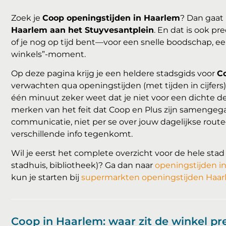
Zoek je
Coop openingstijden in Haarlem
? Dan gaat 
Haarlem aan het Stuyvesantplein
. En dat is ook p
of je nog op tijd bent—voor een snelle boodschap, een
winkels”-moment.
Op deze pagina krijg je een heldere stadsgids voor
C
verwachten qua openingstijden (met tijden in cijfers)
één minuut zeker weet dat je niet voor een dichte deur
merken van het feit dat Coop en Plus zijn samengegaa
communicatie, niet per se over jouw dagelijkse rout
verschillende info tegenkomt.
Wil je eerst het complete overzicht voor de hele st
stadhuis, bibliotheek)? Ga dan naar
openingstijden i
kun je starten bij
supermarkten openingstijden Haa
Coop in Haarlem: waar zit de winkel pr