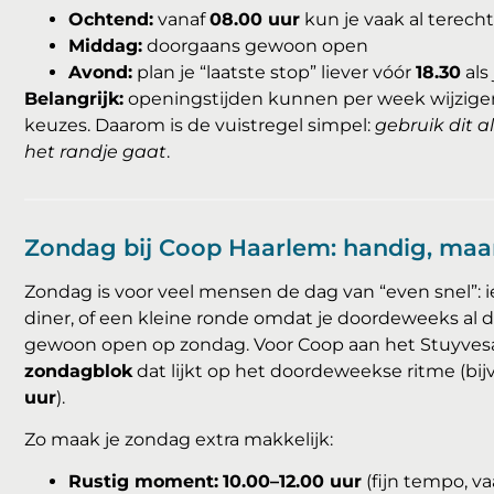
Ochtend:
vanaf
08.00 uur
kun je vaak al terecht
Middag:
doorgaans gewoon open
Avond:
plan je “laatste stop” liever vóór
18.30
als 
Belangrijk:
openingstijden kunnen per week wijzigen 
keuzes. Daarom is de vuistregel simpel:
gebruik dit al
het randje gaat
.
Zondag bij Coop Haarlem: handig, maar
Zondag is voor veel mensen de dag van “even snel”: i
diner, of een kleine ronde omdat je doordeweeks al 
gewoon open op zondag. Voor Coop aan het Stuyves
zondagblok
dat lijkt op het doordeweekse ritme (bi
uur
).
Zo maak je zondag extra makkelijk:
Rustig moment:
10.00–12.00 uur
(fijn tempo, v