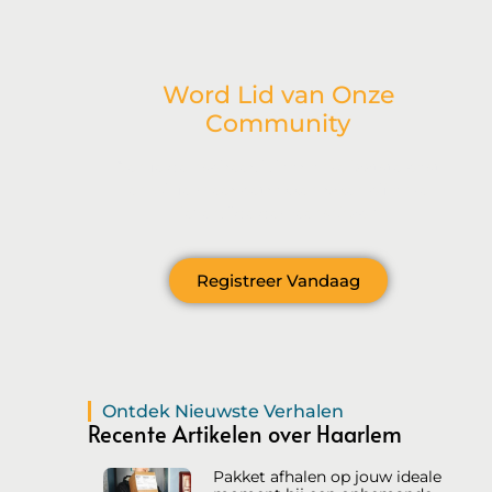
Word Lid van Onze
Community
Ben je geïnspireerd door onze laatste post
en wil je meer betrokken raken bij onze
levendige gemeenschap?
Registreer Vandaag
Ontdek Nieuwste Verhalen
Recente Artikelen over Haarlem
Pakket afhalen op jouw ideale