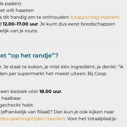
de paden)
iet wilt haasten
is dit handig om te onthouden:
koopzondag Haarlem
nd
12.00–17.00 uur
. Je kunt dus eerst boodschappen
ijk van je route.
t “op het randje”?
Je staat te koken, je mist één ingrediënt, je denkt: “ik
jden per supermarkt het meest uiteen. Bij Coop
p een bezoek vóór
18.00 uur
.
haalbaar.
l gecheckt hebt.
afhankelijk van filiaal)? Dan kun je ook kijken naar
mbo openingstijden Haarlem
. Voor het totaalplaatje: