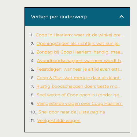
Verken per onderwerp
Coop in Haarlem: waar zit de winkel precies?
Openingstijden als richtlijn: wat kun je meestal verwachten?
Zondag bij Coop Haarlem: handig, maar plan slim
Avondboodschappen: wanneer wordt het “op het randje”?
Feestdagen: wanneer je altijd even extra moet checken
Coop & Plus: wat merk je daar als klant van?
Rustig boodschappen doen: beste momenten (scheelt echt tijd)
Snel weten of Coop open is (zonder gedoe)
Veelgestelde vragen over Coop Haarlem
Snel door naar de juiste pagina
Veelgestelde vragen