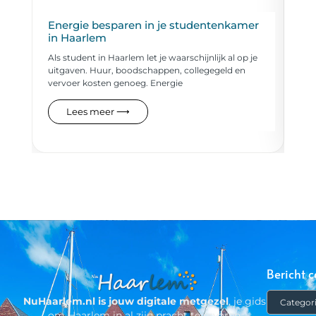
Energie besparen in je studentenkamer
Tr
in Haarlem
ro
Als student in Haarlem let je waarschijnlijk al op je
Haa
uitgaven. Huur, boodschappen, collegegeld en
bin
vervoer kosten genoeg. Energie
van
Lees meer ⟶
Bericht c
NuHaarlem.nl is jouw digitale metgezel
, je gids
om Haarlem in al zijn pracht te ervaren