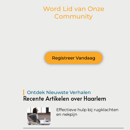
Word Lid van Onze
Community
Ben je geïnspireerd door onze laatste post
en wil je meer betrokken raken bij onze
levendige gemeenschap?
Registreer Vandaag
Ontdek Nieuwste Verhalen
Recente Artikelen over Haarlem
Effectieve hulp bij rugklachten
en nekpijn