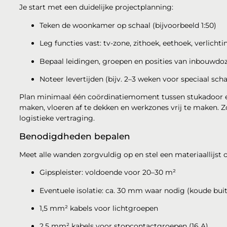
Je start met een duidelijke projectplanning:
Teken de woonkamer op schaal (bijvoorbeeld 1:50)
Leg functies vast: tv-zone, zithoek, eethoek, verlich
Bepaal leidingen, groepen en posities van inbouwdo
Noteer levertijden (bijv. 2–3 weken voor speciaal sch
Plan minimaal één coördinatiemoment tussen stukadoor en
maken, vloeren af te dekken en werkzones vrij te maken.
logistieke vertraging.
Benodigdheden bepalen
Meet alle wanden zorgvuldig op en stel een materiaallijst o
Gipspleister: voldoende voor 20–30 m²
Eventuele isolatie: ca. 30 mm waar nodig (koude bui
1,5 mm² kabels voor lichtgroepen
2,5 mm² kabels voor stopcontactgroepen (16 A)