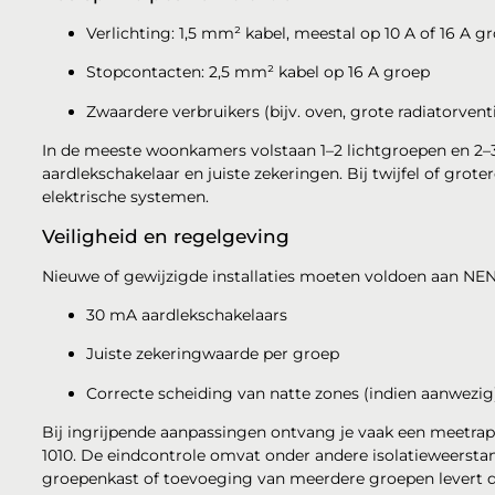
Verlichting: 1,5 mm² kabel, meestal op 10 A of 16 A g
Stopcontacten: 2,5 mm² kabel op 16 A groep
Zwaardere verbruikers (bijv. oven, grote radiatorven
In de meeste woonkamers volstaan 1–2 lichtgroepen en 2–3
aardlekschakelaar en juiste zekeringen. Bij twijfel of gro
elektrische systemen.
Veiligheid en regelgeving
Nieuwe of gewijzigde installaties moeten voldoen aan NEN 
30 mA aardlekschakelaars
Juiste zekeringwaarde per groep
Correcte scheiding van natte zones (indien aanwezi
Bij ingrijpende aanpassingen ontvang je vaak een meetr
1010. De eindcontrole omvat onder andere isolatieweerstand
groepenkast of toevoeging van meerdere groepen levert de i