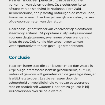
Haarlem is ook een perfecte uitvalsbasis voor het
verkennen van de omgeving. Op slechts een korte
afstand van de stad vind je Nationaal Park Zuid-
Kennemerland, een prachtig natuurgebied met duinen,
bossen en meren. Hier kun je heerlijk wandelen, fietsen
of gewoon genieten van de natuur.
Daarnaast ligt het strand van Zandvoort op slechts een
steenworp afstand. Dit populaire kustplaatsje is ideaal
voor een dagje zonnen, zwemmen of een wandeling
langs de zee. Ook kun je hier terecht voor tal van
watersportactiviteiten en gezellige strandtenten.
Conclusie
Haarlem is een stad die een bezoek meer dan waard is.
Of je nu geïnteresseerd bent in geschiedenis, cultuur,
natuur of gewoon wilt genieten van de gezellige sfeer, er
is altijd iets te doen. Laat je verrassen door de
schoonheid en veelzijdigheid van deze betoverende
stad en ontdek zelf waarom Haarlem zo geliefd is bij
bezoekers van over de hele wereld.