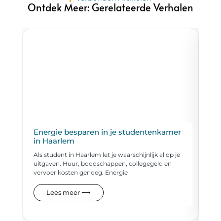
Ontdek Meer: Gerelateerde Verhalen
Energie besparen in je studentenkamer
Tr
in Haarlem
ro
Als student in Haarlem let je waarschijnlijk al op je
Haa
uitgaven. Huur, boodschappen, collegegeld en
bin
vervoer kosten genoeg. Energie
van
Lees meer ⟶