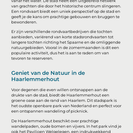
vanaf het water. De stad heeft een uitgebreid netwerk
van grachten die door het historische centrum slingeren.
Een rondvaart biedt een uniek perspectief op de stad en
geeft je de kans om prachtige gebouwen en bruggen te
bewonderen.
Er zijn verschillende rondvaartbedrijven die tochten
aanbieden, variërend van korte stadsrondvaarten tot
langere tochten richting het Spaarne en de omliggende
natuurgebieden. Vooral in de zomermaanden is dit een
populaire activiteit, dus het is aan te raden om van
tevoren te reserveren.
Geniet van de Natuur in de
Haarlemmerhout
Voor degenen die even willen ontsnappen aan de
drukte van de stad, biedt de Haarlemmerhout een
groene oase aan de rand van Haarlem. Dit stadspark is
het oudste openbare park van Nederland en perfect voor
een ontspannen wandeling of picknick.
De Haarlemmerhout beschikt over prachtige
wandelpaden, oude bomen en vijvers. In het park vind je
ook het Paviljoen Welgelegen, een indrukwekkend