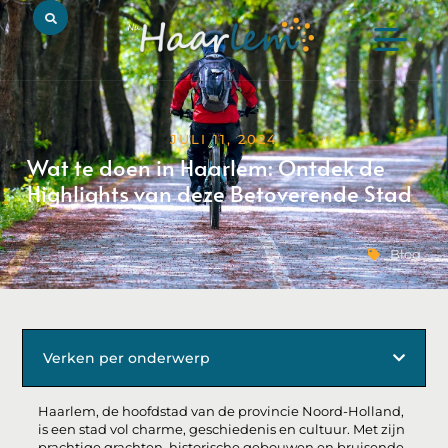
JULI 11, 2024
Wat te doen in Haarlem: Ontdek de
Highlights van deze Betoverende Stad
Blog
Verken per onderwerp
Haarlem, de hoofdstad van de provincie Noord-Holland,
is een stad vol charme, geschiedenis en cultuur. Met zijn
prachtige grachten, historische gebouwen en bruisende