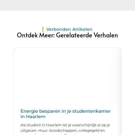
Verbonden Artikelen
Ontdek Meer: Gerelateerde Verhalen
Energie besparen in je studentenkamer
Tr
in Haarlem
ro
Als student in Haarlem let je waarschijnlijk al op je
Haa
uitgaven. Huur, boodschappen, collegegeld en
bin