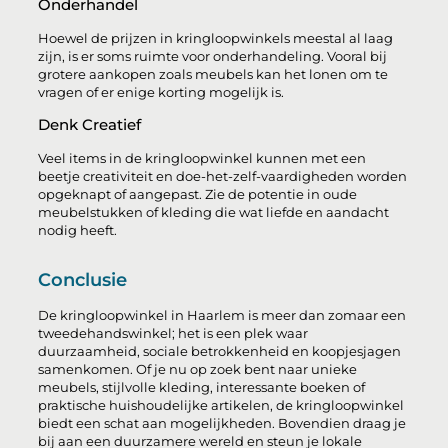
Onderhandel
Hoewel de prijzen in kringloopwinkels meestal al laag
zijn, is er soms ruimte voor onderhandeling. Vooral bij
grotere aankopen zoals meubels kan het lonen om te
vragen of er enige korting mogelijk is.
Denk Creatief
Veel items in de kringloopwinkel kunnen met een
beetje creativiteit en doe-het-zelf-vaardigheden worden
opgeknapt of aangepast. Zie de potentie in oude
meubelstukken of kleding die wat liefde en aandacht
nodig heeft.
Conclusie
De kringloopwinkel in Haarlem is meer dan zomaar een
tweedehandswinkel; het is een plek waar
duurzaamheid, sociale betrokkenheid en koopjesjagen
samenkomen. Of je nu op zoek bent naar unieke
meubels, stijlvolle kleding, interessante boeken of
praktische huishoudelijke artikelen, de kringloopwinkel
biedt een schat aan mogelijkheden. Bovendien draag je
bij aan een duurzamere wereld en steun je lokale