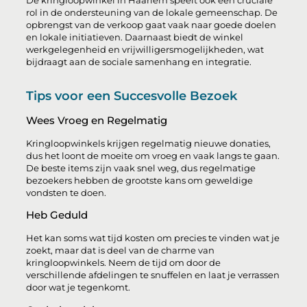
De kringloopwinkel in Haarlem speelt ook een cruciale
rol in de ondersteuning van de lokale gemeenschap. De
opbrengst van de verkoop gaat vaak naar goede doelen
en lokale initiatieven. Daarnaast biedt de winkel
werkgelegenheid en vrijwilligersmogelijkheden, wat
bijdraagt aan de sociale samenhang en integratie.
Tips voor een Succesvolle Bezoek
Wees Vroeg en Regelmatig
Kringloopwinkels krijgen regelmatig nieuwe donaties,
dus het loont de moeite om vroeg en vaak langs te gaan.
De beste items zijn vaak snel weg, dus regelmatige
bezoekers hebben de grootste kans om geweldige
vondsten te doen.
Heb Geduld
Het kan soms wat tijd kosten om precies te vinden wat je
zoekt, maar dat is deel van de charme van
kringloopwinkels. Neem de tijd om door de
verschillende afdelingen te snuffelen en laat je verrassen
door wat je tegenkomt.