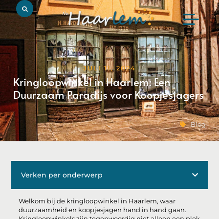
JULI 11, 2024
Kringloopwinkel in Haarlem: Een
Duurzaam Paradijs voor Koopjesjagers
Blog
Verken per onderwerp
Welkom bij de kringloopwinkel in Haarlem, waar
duurzaamheid en koopjesjagen hand in hand gaan.
Kringloopwinkels zijn tegenwoordig niet alleen een plek