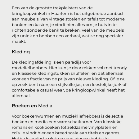
Een van de grootste trekpleisters van de
kringloopwinkel in Haarlem is het uitgebreide aanbod
aan meubels. Van vintage stoelen en tafels tot moderne
banken en kasten, je vindt hier alles om je huis in te
richten zonder de bank te breken. Veel van de meubels
zijn uniek en hebben een verhaal, wat ze nog specialer
maakt.
Kleding
De kledingafdeling is een paradijs voor
modeliefhebbers. Hier kun je door rekken vol met trendy
en klassieke kledingstukken snuffelen, en dat allemaal
voor een fractie van de prijs van nieuwe kleding. Of je nu
op zoek bent naar een stijlvolle jas, een feestelijke jurk of
comfortabele casual wear, de kringloopwinkel heeft het
allemaal.
Boeken en Media
Voor boekenwurmen en muziekliefhebbers is de sectie
boeken en media een ware schatkamer. Van klassieke
romans en kookboeken tot zeldzame vinylplaten en
cd’s, je vindt hier een breed scala aan titels en genres.
Het is de perfecte plek om een nieuwe hobby te