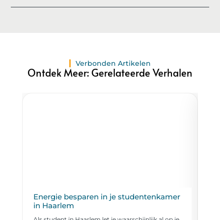
Verbonden Artikelen
Ontdek Meer: Gerelateerde Verhalen
Energie besparen in je studentenkamer
Tr
in Haarlem
ro
Als student in Haarlem let je waarschijnlijk al op je
Haa