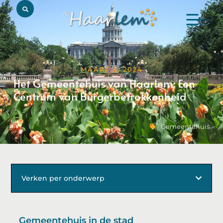
MAART 5, 2024
Het Gemeentehuis van Haarlem: Een
Centrum van Burgerbetrokkenheid
Gemeentehuis
Verken per onderwerp
Gemeentehuis in de stad