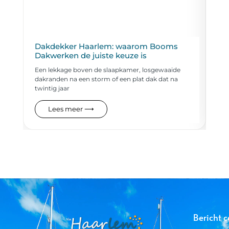
Dakdekker Haarlem: waarom Booms
Da
Dakwerken de juiste keuze is
Een
Een lekkage boven de slaapkamer, losgewaaide
bes
dakranden na een storm of een plat dak dat na
bed
twintig jaar
Lees meer ⟶
Bericht c