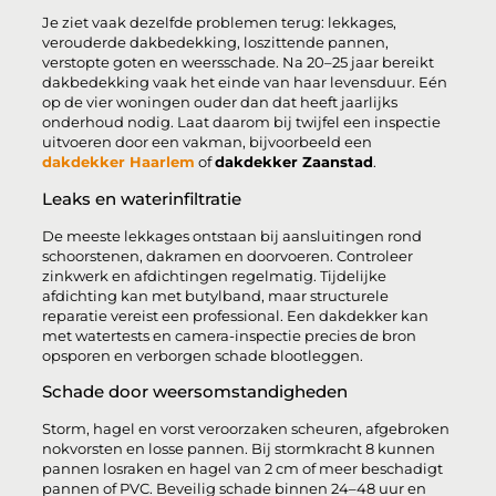
Je ziet vaak dezelfde problemen terug: lekkages,
verouderde dakbedekking, loszittende pannen,
verstopte goten en weersschade. Na 20–25 jaar bereikt
dakbedekking vaak het einde van haar levensduur. Eén
op de vier woningen ouder dan dat heeft jaarlijks
onderhoud nodig. Laat daarom bij twijfel een inspectie
uitvoeren door een vakman, bijvoorbeeld een
dakdekker Haarlem
of
dakdekker Zaanstad
.
Leaks en waterinfiltratie
De meeste lekkages ontstaan bij aansluitingen rond
schoorstenen, dakramen en doorvoeren. Controleer
zinkwerk en afdichtingen regelmatig. Tijdelijke
afdichting kan met butylband, maar structurele
reparatie vereist een professional. Een dakdekker kan
met watertests en camera-inspectie precies de bron
opsporen en verborgen schade blootleggen.
Schade door weersomstandigheden
Storm, hagel en vorst veroorzaken scheuren, afgebroken
nokvorsten en losse pannen. Bij stormkracht 8 kunnen
pannen losraken en hagel van 2 cm of meer beschadigt
pannen of PVC. Beveilig schade binnen 24–48 uur en