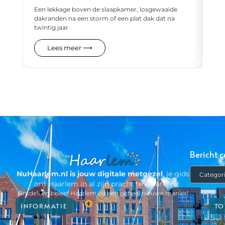
Een
Een lekkage boven de slaapkamer, losgewaaide
bes
dakranden na een storm of een plat dak dat na
bed
twintig jaar
Lees meer ⟶
Bericht c
NuHaarlem.nl is jouw digitale metgezel
, je gids
om Haarlem in al zijn pracht te ervaren
Ontdek en beleef Haarlem op een geheel nieuwe manier!
INFORMATIE
TO