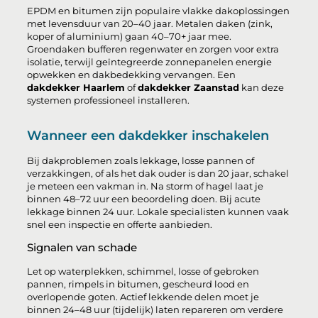
EPDM en bitumen zijn populaire vlakke dakoplossingen
met levensduur van 20–40 jaar. Metalen daken (zink,
koper of aluminium) gaan 40–70+ jaar mee.
Groendaken bufferen regenwater en zorgen voor extra
isolatie, terwijl geïntegreerde zonnepanelen energie
opwekken en dakbedekking vervangen. Een
dakdekker Haarlem
of
dakdekker Zaanstad
kan deze
systemen professioneel installeren.
Wanneer een dakdekker inschakelen
Bij dakproblemen zoals lekkage, losse pannen of
verzakkingen, of als het dak ouder is dan 20 jaar, schakel
je meteen een vakman in. Na storm of hagel laat je
binnen 48–72 uur een beoordeling doen. Bij acute
lekkage binnen 24 uur. Lokale specialisten kunnen vaak
snel een inspectie en offerte aanbieden.
Signalen van schade
Let op waterplekken, schimmel, losse of gebroken
pannen, rimpels in bitumen, gescheurd lood en
overlopende goten. Actief lekkende delen moet je
binnen 24–48 uur (tijdelijk) laten repareren om verdere