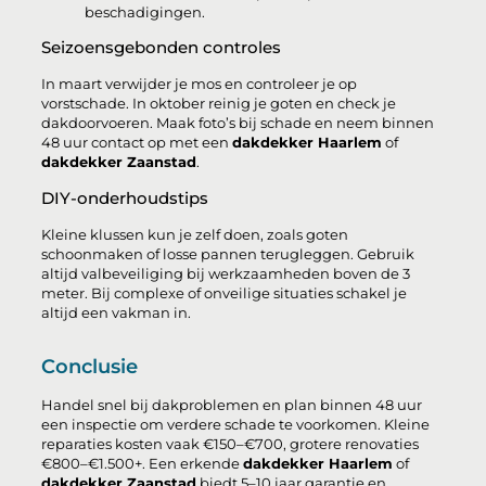
beschadigingen.
Seizoensgebonden controles
In maart verwijder je mos en controleer je op
vorstschade. In oktober reinig je goten en check je
dakdoorvoeren. Maak foto’s bij schade en neem binnen
48 uur contact op met een
dakdekker Haarlem
of
dakdekker Zaanstad
.
DIY-onderhoudstips
Kleine klussen kun je zelf doen, zoals goten
schoonmaken of losse pannen terugleggen. Gebruik
altijd valbeveiliging bij werkzaamheden boven de 3
meter. Bij complexe of onveilige situaties schakel je
altijd een vakman in.
Conclusie
Handel snel bij dakproblemen en plan binnen 48 uur
een inspectie om verdere schade te voorkomen. Kleine
reparaties kosten vaak €150–€700, grotere renovaties
€800–€1.500+. Een erkende
dakdekker Haarlem
of
dakdekker Zaanstad
biedt 5–10 jaar garantie en