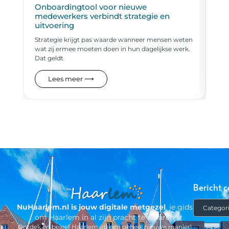
Onboardingtool voor nieuwe
Wa
medewerkers verbindt strategie en
in
uitvoering
Haa
Strategie krijgt pas waarde wanneer mensen weten
pol
wat zij ermee moeten doen in hun dagelijkse werk.
han
Dat geldt
Lees meer ⟶
Bericht c
NuHaarlem.nl is jouw digitale metgezel
, je gids
om Haarlem in al zijn pracht te ervaren
Ontdek en beleef Haarlem op een geheel nieuwe manier!