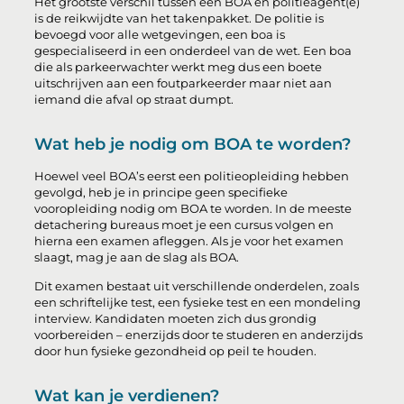
Het grootste verschil tussen een BOA en politieagent(e)
is de reikwijdte van het takenpakket. De politie is
bevoegd voor alle wetgevingen, een boa is
gespecialiseerd in een onderdeel van de wet. Een boa
die als parkeerwachter werkt meg dus een boete
uitschrijven aan een foutparkeerder maar niet aan
iemand die afval op straat dumpt.
Wat heb je nodig om BOA te worden?
Hoewel veel BOA’s eerst een politieopleiding hebben
gevolgd, heb je in principe geen specifieke
vooropleiding nodig om BOA te worden. In de meeste
detachering bureaus moet je een cursus volgen en
hierna een examen afleggen. Als je voor het examen
slaagt, mag je aan de slag als BOA.
Dit examen bestaat uit verschillende onderdelen, zoals
een schriftelijke test, een fysieke test en een mondeling
interview. Kandidaten moeten zich dus grondig
voorbereiden – enerzijds door te studeren en anderzijds
door hun fysieke gezondheid op peil te houden.
Wat kan je verdienen?