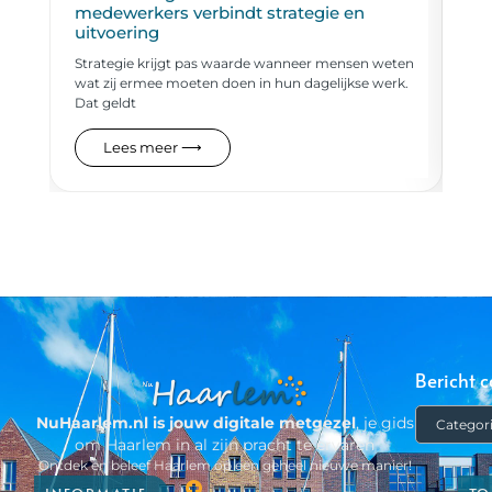
medewerkers verbindt strategie en
in
uitvoering
Haa
Strategie krijgt pas waarde wanneer mensen weten
pol
wat zij ermee moeten doen in hun dagelijkse werk.
han
Dat geldt
Lees meer ⟶
Bericht c
NuHaarlem.nl is jouw digitale metgezel
, je gids
om Haarlem in al zijn pracht te ervaren
Ontdek en beleef Haarlem op een geheel nieuwe manier!