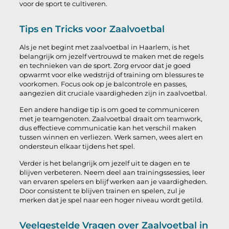
voor de sport te cultiveren.
Tips en Tricks voor Zaalvoetbal
Als je net begint met zaalvoetbal in Haarlem, is het
belangrijk om jezelf vertrouwd te maken met de regels
en technieken van de sport. Zorg ervoor dat je goed
opwarmt voor elke wedstrijd of training om blessures te
voorkomen. Focus ook op je balcontrole en passes,
aangezien dit cruciale vaardigheden zijn in zaalvoetbal.
Een andere handige tip is om goed te communiceren
met je teamgenoten. Zaalvoetbal draait om teamwork,
dus effectieve communicatie kan het verschil maken
tussen winnen en verliezen. Werk samen, wees alert en
ondersteun elkaar tijdens het spel.
Verder is het belangrijk om jezelf uit te dagen en te
blijven verbeteren. Neem deel aan trainingssessies, leer
van ervaren spelers en blijf werken aan je vaardigheden.
Door consistent te blijven trainen en spelen, zul je
merken dat je spel naar een hoger niveau wordt getild.
Veelgestelde Vragen over Zaalvoetbal in