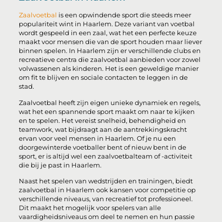
Zaalvoetbal
is een opwindende sport die steeds meer
populariteit wint in Haarlem. Deze variant van voetbal
wordt gespeeld in een zaal, wat het een perfecte keuze
maakt voor mensen die van de sport houden maar liever
binnen spelen. In Haarlem zijn er verschillende clubs en
recreatieve centra die zaalvoetbal aanbieden voor zowel
volwassenen als kinderen. Het is een geweldige manier
om fit te blijven en sociale contacten te leggen in de
stad.
Zaalvoetbal heeft zijn eigen unieke dynamiek en regels,
wat het een spannende sport maakt om naar te kijken
en te spelen. Het vereist snelheid, behendigheid en
teamwork, wat bijdraagt aan de aantrekkingskracht
ervan voor veel mensen in Haarlem. Of je nu een
doorgewinterde voetballer bent of nieuw bent in de
sport, er is altijd wel een zaalvoetbalteam of -activiteit
die bij je past in Haarlem.
Naast het spelen van wedstrijden en trainingen, biedt
zaalvoetbal in Haarlem ook kansen voor competitie op
verschillende niveaus, van recreatief tot professioneel.
Dit maakt het mogelijk voor spelers van alle
vaardigheidsniveaus om deel te nemen en hun passie