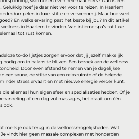
 ontspanning, warmte en even helemaal niets? Dan is een
Gelukkig hoef je daar niet ver voor te reizen. In Haarlem
nt onderdompelen in luxe, stilte en verwennerij. Maar hoe weet
ed? En welke ervaring past het beste bij jou? In dit artikel
wellness in Haarlem te vinden. Van intieme spa’s tot luxe
helemaal tot rust komen.
deloze to-do lijstjes zorgen ervoor dat jij jezelf makkelijk
 nodig om in balans te blijven. Een bezoek aan de wellness
gezondheid. Door even afstand te nemen van je dagelijkse
an een sauna, de stilte van een relaxruimte of de helende
 minder stress ervaart en met nieuwe energie verder kunt.
 die allemaal hun eigen sfeer en specialisaties hebben. Of je
behandeling of een dag vol massages, het draait om één
us ook.
 Dat merk je ook terug in de wellnessmogelijkheden. Wat
’s. Je vindt hier geen massale complexen met honderden