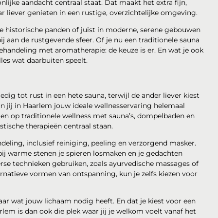
lijke aandacht centraal staat. Dat maakt het extra fijn,
ar liever genieten in een rustige, overzichtelijke omgeving.
ige historische panden of juist in moderne, serene gebouwen
ij aan de rustgevende sfeer. Of je nu een traditionele sauna
ehandeling met aromatherapie: de keuze is er. En wat je ook
lles wat daarbuiten speelt.
g tot rust in een hete sauna, terwijl de ander liever kiest
n jij in Haarlem jouw ideale wellnesservaring helemaal
hten op traditionele wellness met sauna’s, dompelbaden en
tische therapieën centraal staan.
deling, inclusief reiniging, peeling en verzorgend masker.
bij warme stenen je spieren losmaken en je gedachten
terse technieken gebruiken, zoals ayurvedische massages of
ternatieve vormen van ontspanning, kun je zelfs kiezen voor
 naar wat jouw lichaam nodig heeft. En dat je kiest voor een
rlem is dan ook die plek waar jij je welkom voelt vanaf het