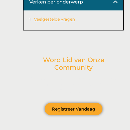
Verken per onderwerp
Veelgestelde vragen
Word Lid van Onze
Community
Ben je geïnspireerd door onze laatste post
en wil je meer betrokken raken bij onze
levendige gemeenschap?
Registreer Vandaag