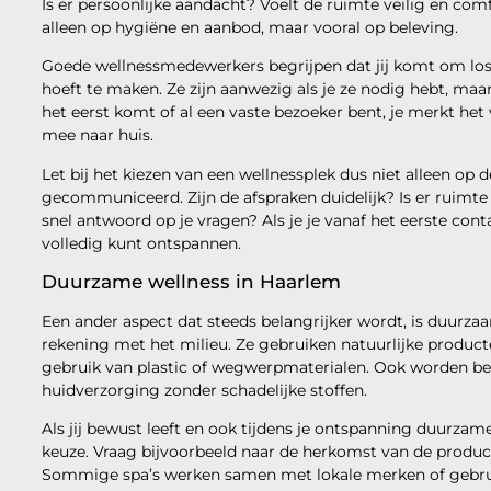
Is er persoonlijke aandacht? Voelt de ruimte veilig en co
alleen op hygiëne en aanbod, maar vooral op beleving.
Goede wellnessmedewerkers begrijpen dat jij komt om los t
hoeft te maken. Ze zijn aanwezig als je ze nodig hebt, maa
het eerst komt of al een vaste bezoeker bent, je merkt het
mee naar huis.
Let bij het kiezen van een wellnessplek dus niet alleen op 
gecommuniceerd. Zijn de afspraken duidelijk? Is er ruimte
snel antwoord op je vragen? Als je je vanaf het eerste conta
volledig kunt ontspannen.
Duurzame wellness in Haarlem
Een ander aspect dat steeds belangrijker wordt, is duurz
rekening met het milieu. Ze gebruiken natuurlijke producte
gebruik van plastic of wegwerpmaterialen. Ook worden be
huidverzorging zonder schadelijke stoffen.
Als jij bewust leeft en ook tijdens je ontspanning duurzame
keuze. Vraag bijvoorbeeld naar de herkomst van de produc
Sommige spa’s werken samen met lokale merken of gebruike