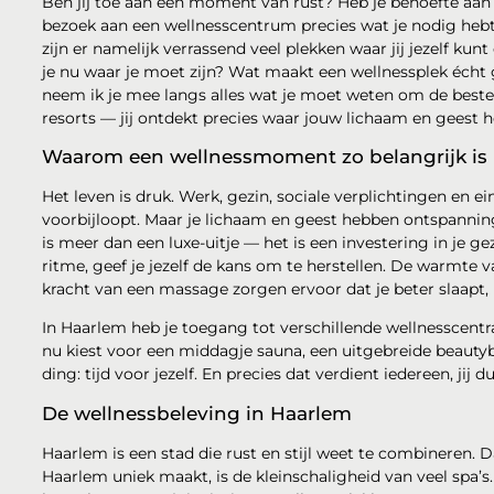
Ben jij toe aan een moment van rust? Heb je behoefte aan
bezoek aan een wellnesscentrum precies wat je nodig hebt. 
zijn er namelijk verrassend veel plekken waar jij jezelf ku
je nu waar je moet zijn? Wat maakt een wellnessplek écht go
neem ik je mee langs alles wat je moet weten om de beste 
resorts — jij ontdekt precies waar jouw lichaam en geest 
Waarom een wellnessmoment zo belangrijk is
Het leven is druk. Werk, gezin, sociale verplichtingen en ein
voorbijloopt. Maar je lichaam en geest hebben ontspanning
is meer dan een luxe-uitje — het is een investering in je 
ritme, geef je jezelf de kans om te herstellen. De warmte v
kracht van een massage zorgen ervoor dat je beter slaapt,
In Haarlem heb je toegang tot verschillende wellnesscentra
nu kiest voor een middagje sauna, een uitgebreide beauty
ding: tijd voor jezelf. En precies dat verdient iedereen, jij d
De wellnessbeleving in Haarlem
Haarlem is een stad die rust en stijl weet te combineren.
Haarlem uniek maakt, is de kleinschaligheid van veel spa