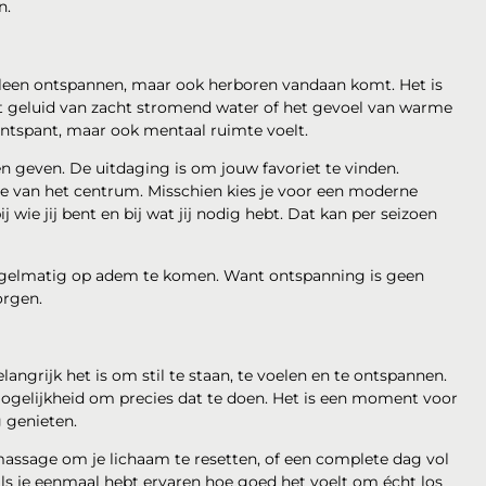
n.
 alleen ontspannen, maar ook herboren vandaan komt. Het is
et geluid van zacht stromend water of het gevoel van warme
k ontspant, maar ook mentaal ruimte voelt.
en geven. De uitdaging is om jouw favoriet te vinden.
tje van het centrum. Misschien kies je voor een moderne
j wie jij bent en bij wat jij nodig hebt. Dat kan per seizoen
 regelmatig op adem te komen. Want ontspanning is geen
orgen.
langrijk het is om stil te staan, te voelen en te ontspannen.
mogelijkheid om precies dat te doen. Het is een moment voor
g genieten.
massage om je lichaam te resetten, of een complete dag vol
als je eenmaal hebt ervaren hoe goed het voelt om écht los