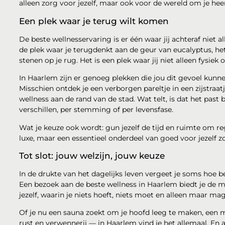
alleen zorg voor jezelf, maar ook voor de wereld om je hee
Een plek waar je terug wilt komen
De beste wellnesservaring is er één waar jij achteraf niet
de plek waar je terugdenkt aan de geur van eucalyptus, h
stenen op je rug. Het is een plek waar jij niet alleen fysie
In Haarlem zijn er genoeg plekken die jou dit gevoel kunn
Misschien ontdek je een verborgen pareltje in een zijstraa
wellness aan de rand van de stad. Wat telt, is dat het past bi
verschillen, per stemming of per levensfase.
Wat je keuze ook wordt: gun jezelf de tijd en ruimte om
luxe, maar een essentieel onderdeel van goed voor jezelf z
Tot slot: jouw welzijn, jouw keuze
In de drukte van het dagelijks leven vergeet je soms hoe be
Een bezoek aan de beste wellness in Haarlem biedt je de 
jezelf, waarin je niets hoeft, niets moet en alleen maar ma
Of je nu een sauna zoekt om je hoofd leeg te maken, een 
rust en verwennerij — in Haarlem vind je het allemaal. En 