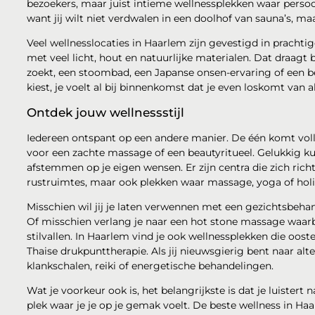
bezoekers, maar juist intieme wellnessplekken waar persoon
want jij wilt niet verdwalen in een doolhof van sauna’s, ma
Veel wellnesslocaties in Haarlem zijn gevestigd in pracht
met veel licht, hout en natuurlijke materialen. Dat draagt b
zoekt, een stoombad, een Japanse onsen-ervaring of een b
kiest, je voelt al bij binnenkomst dat je even loskomt van a
Ontdek jouw wellnessstijl
Iedereen ontspant op een andere manier. De één komt volledi
voor een zachte massage of een beautyritueel. Gelukkig ku
afstemmen op je eigen wensen. Er zijn centra die zich ric
rustruimtes, maar ook plekken waar massage, yoga of holis
Misschien wil jij je laten verwennen met een gezichtsbehan
Of misschien verlang je naar een hot stone massage waar
stilvallen. In Haarlem vind je ook wellnessplekken die oos
Thaise drukpunttherapie. Als jij nieuwsgierig bent naar al
klankschalen, reiki of energetische behandelingen.
Wat je voorkeur ook is, het belangrijkste is dat je luistert
plek waar je je op je gemak voelt. De beste wellness in Haa