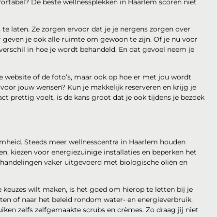
mfortabel? De beste wellnessplekken in Haarlem scoren niet
e laten. Ze zorgen ervoor dat je je nergens zorgen over
r geven je ook alle ruimte om gewoon te zijn. Of je nu voor
 verschil in hoe je wordt behandeld. En dat gevoel neem je
de website of de foto’s, maar ook op hoe er met jou wordt
 voor jouw wensen? Kun je makkelijk reserveren en krijg je
ct prettig voelt, is de kans groot dat je ook tijdens je bezoek
aamheid. Steeds meer wellnesscentra in Haarlem houden
n, kiezen voor energiezuinige installaties en beperken het
handelingen vaker uitgevoerd met biologische oliën en
 keuzes wilt maken, is het goed om hierop te letten bij je
ten of naar het beleid rondom water- en energieverbruik.
n zelfs zelfgemaakte scrubs en crèmes. Zo draag jij niet