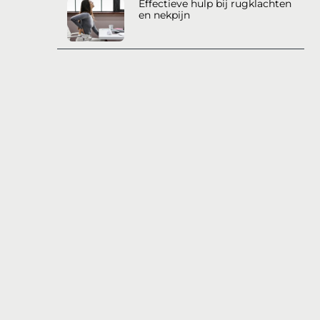
Effectieve hulp bij rugklachten
en nekpijn