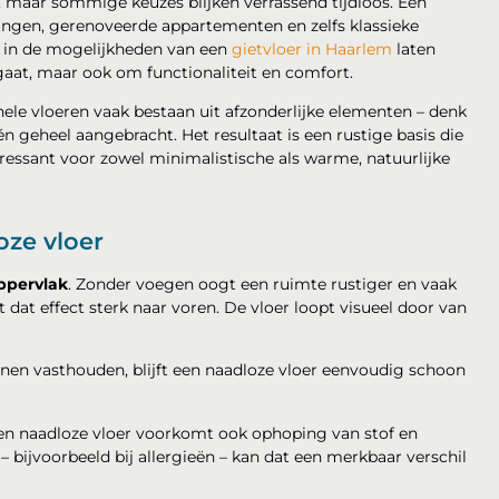
 maar sommige keuzes blijken verrassend tijdloos. Een
ingen, gerenoveerde appartementen en zelfs klassieke
t in de mogelijkheden van een
gietvloer in Haarlem
laten
 gaat, maar ook om functionaliteit en comfort.
ionele vloeren vaak bestaan uit afzonderlijke elementen – denk
én geheel aangebracht. Het resultaat is een rustige basis die
eressant voor zowel minimalistische als warme, natuurlijke
oze vloer
ppervlak
. Zonder voegen oogt een ruimte rustiger en vaak
dat effect sterk naar voren. De vloer loopt visueel door van
nen vasthouden, blijft een naadloze vloer eenvoudig schoon
en naadloze vloer voorkomt ook ophoping van stof en
– bijvoorbeeld bij allergieën – kan dat een merkbaar verschil