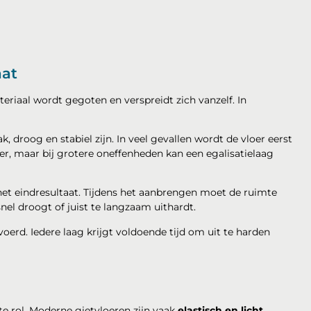
aat
teriaal wordt gegoten en verspreidt zich vanzelf. In
, droog en stabiel zijn. In veel gevallen wordt de vloer eerst
r, maar bij grotere oneffenheden kan een egalisatielaag
et eindresultaat. Tijdens het aanbrengen moet de ruimte
nel droogt of juist te langzaam uithardt.
rd. Iedere laag krijgt voldoende tijd om uit te harden
e rol. Moderne gietvloeren zijn vaak
elastisch en licht