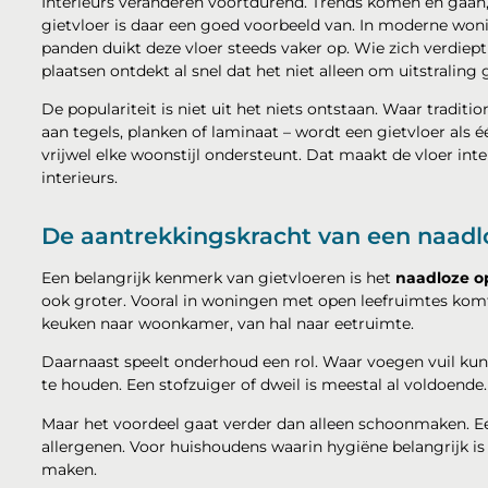
Interieurs veranderen voortdurend. Trends komen en gaan,
gietvloer is daar een goed voorbeeld van. In moderne won
panden duikt deze vloer steeds vaker op. Wie zich verdiep
plaatsen ontdekt al snel dat het niet alleen om uitstraling
De populariteit is niet uit het niets ontstaan. Waar tradit
aan tegels, planken of laminaat – wordt een gietvloer als é
vrijwel elke woonstijl ondersteunt. Dat maakt de vloer int
interieurs.
De aantrekkingskracht van een naadl
Een belangrijk kenmerk van gietvloeren is het
naadloze o
ook groter. Vooral in woningen met open leefruimtes komt 
keuken naar woonkamer, van hal naar eetruimte.
Daarnaast speelt onderhoud een rol. Waar voegen vuil kun
te houden. Een stofzuiger of dweil is meestal al voldoende.
Maar het voordeel gaat verder dan alleen schoonmaken. E
allergenen. Voor huishoudens waarin hygiëne belangrijk is 
maken.