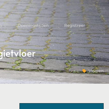
en
Openingstijden
Registreer
ietvloer
Vloeren