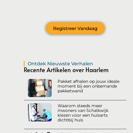
en wil je meer betrokken raken bij onze
levendige gemeenschap?
Registreer Vandaag
Ontdek Nieuwste Verhalen
Recente Artikelen over Haarlem
Pakket afhalen op jouw ideale
moment bij een onbemande
pakketwand
Waarom steeds meer
inwoners van Schalkwijk
kiezen voor een huisarts
dichtbij huis