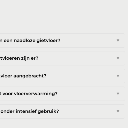
n een naadloze gietvloer?
▼
tvloeren zijn er?
▼
tvloer aangebracht?
▼
kt voor vloerverwarming?
▼
i onder intensief gebruik?
▼