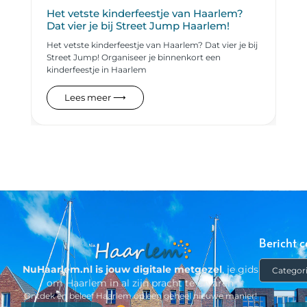
Het vetste kinderfeestje van Haarlem?
Dat vier je bij Street Jump Haarlem!
Het vetste kinderfeestje van Haarlem? Dat vier je bij
Street Jump! Organiseer je binnenkort een
kinderfeestje in Haarlem
Lees meer ⟶
Bericht c
NuHaarlem.nl is jouw digitale metgezel
, je gids
om Haarlem in al zijn pracht te ervaren
Ontdek en beleef Haarlem op een geheel nieuwe manier!