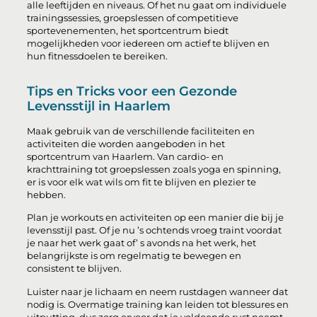
alle leeftijden en niveaus. Of het nu gaat om individuele
trainingssessies, groepslessen of competitieve
sportevenementen, het sportcentrum biedt
mogelijkheden voor iedereen om actief te blijven en
hun fitnessdoelen te bereiken.
Tips en Tricks voor een Gezonde
Levensstijl in Haarlem
Maak gebruik van de verschillende faciliteiten en
activiteiten die worden aangeboden in het
sportcentrum van Haarlem. Van cardio- en
krachttraining tot groepslessen zoals yoga en spinning,
er is voor elk wat wils om fit te blijven en plezier te
hebben.
Plan je workouts en activiteiten op een manier die bij je
levensstijl past. Of je nu ’s ochtends vroeg traint voordat
je naar het werk gaat of’ s avonds na het werk, het
belangrijkste is om regelmatig te bewegen en
consistent te blijven.
Luister naar je lichaam en neem rustdagen wanneer dat
nodig is. Overmatige training kan leiden tot blessures en