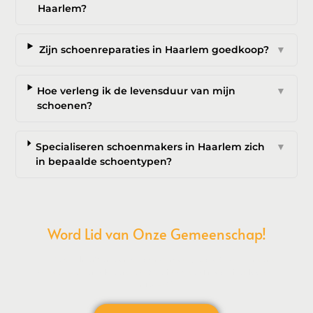
Haarlem?
Zijn schoenreparaties in Haarlem goedkoop?
▼
Hoe verleng ik de levensduur van mijn
▼
schoenen?
Specialiseren schoenmakers in Haarlem zich
▼
in bepaalde schoentypen?
Word Lid van Onze Gemeenschap!
Wil je deelnemen aan de conversatie, exclusieve content
ontvangen en als eerste op de hoogte zijn van het laatste
nieuws?