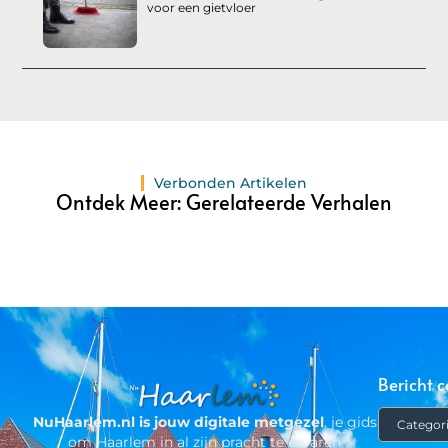
voor een gietvloer
Verbonden Artikelen
Ontdek Meer: Gerelateerde Verhalen
Bericht c
NuHaarlem.nl is jouw digitale metgezel
, je gids
om Haarlem in al zijn pracht te ervaren