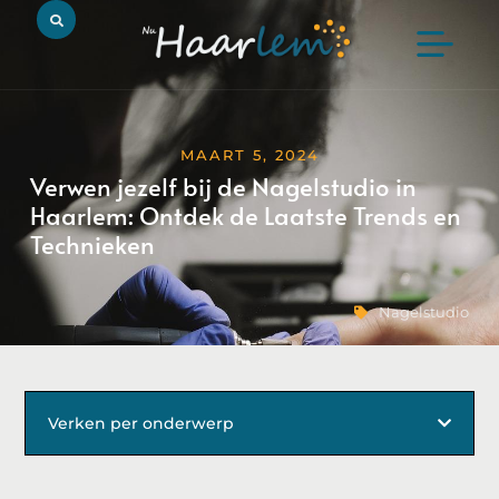
MAART 5, 2024
Verwen jezelf bij de Nagelstudio in
Haarlem: Ontdek de Laatste Trends en
Technieken
Nagelstudio
Verken per onderwerp