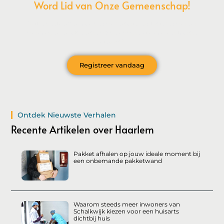
Word Lid van Onze Gemeenschap!
Wil je deelnemen aan de conversatie, exclusieve content
ontvangen en als eerste op de hoogte zijn van het laatste
nieuws?
Registreer vandaag
Ontdek Nieuwste Verhalen
Recente Artikelen over Haarlem
Pakket afhalen op jouw ideale moment bij
een onbemande pakketwand
Waarom steeds meer inwoners van
Schalkwijk kiezen voor een huisarts
dichtbij huis