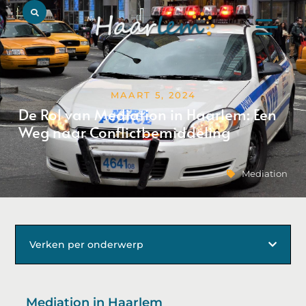
MAART 5, 2024
De Rol van Mediation in Haarlem: Een
Weg naar Conflictbemiddeling
Mediation
Verken per onderwerp
Mediation in Haarlem