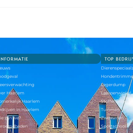
INFORMATIE
TOP BEDRI
ieuws
Dierenspeciaal
oodgeval
Hondentrimme
eersverwachting
Legerdump
ver Haarlem
Lampenwinkel
merkelijk Haarlem
Stoffenwinkel
drijven in Haarlem
Tuinman
e zijn we?
Zwemmen
eroemdheden​
Sportschool