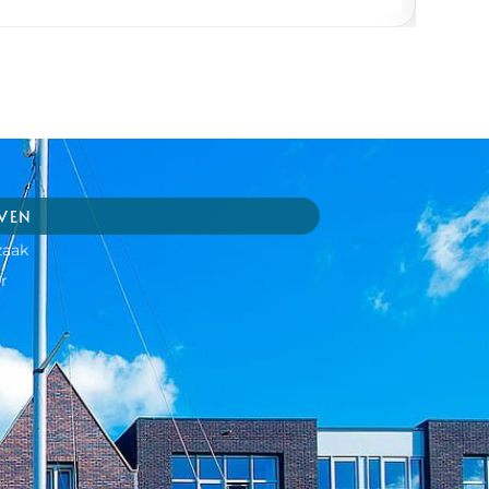
JVEN
zaak
r