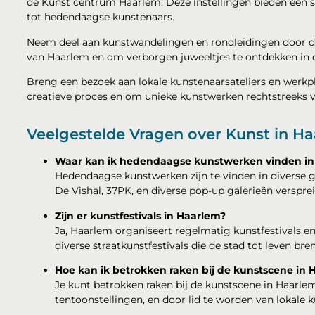
de Kunst centrum Haarlem. Deze instellingen bieden een s
tot hedendaagse kunstenaars.
Neem deel aan kunstwandelingen en rondleidingen door de 
van Haarlem en om verborgen juweeltjes te ontdekken in d
Breng een bezoek aan lokale kunstenaarsateliers en werkp
creatieve proces en om unieke kunstwerken rechtstreeks 
Veelgestelde Vragen over Kunst in H
Waar kan ik hedendaagse kunstwerken vinden in
Hedendaagse kunstwerken zijn te vinden in diverse g
De Vishal, 37PK, en diverse pop-up galerieën versprei
Zijn er kunstfestivals in Haarlem?
Ja, Haarlem organiseert regelmatig kunstfestivals e
diverse straatkunstfestivals die de stad tot leven br
Hoe kan ik betrokken raken bij de kunstscene in 
Je kunt betrokken raken bij de kunstscene in Haarl
tentoonstellingen, en door lid te worden van lokal