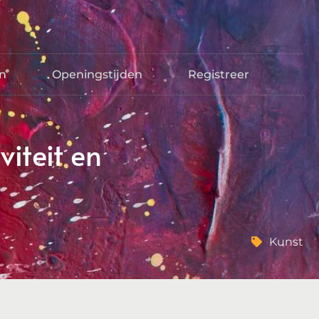
en
Openingstijden
Registreer
iteit en
Kunst