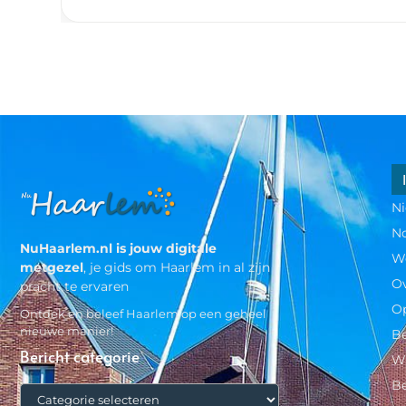
N
N
NuHaarlem.nl is jouw digitale
W
metgezel
, je gids om Haarlem in al zijn
O
pracht te ervaren
Op
Ontdek en beleef Haarlem op een geheel
nieuwe manier!
Be
Bericht categorie
Wi
B