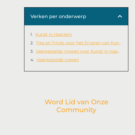
Verken per onderwerp
Kunst in Haarlem
Tips en Tricks voor het Ervaren van Kunst in Haarlem
Veelgestelde Vragen over Kunst in Haarlem
Veelgestelde vragen
Word Lid van Onze
Community
Ben je geïnspireerd door onze laatste post
en wil je meer betrokken raken bij onze
levendige gemeenschap?