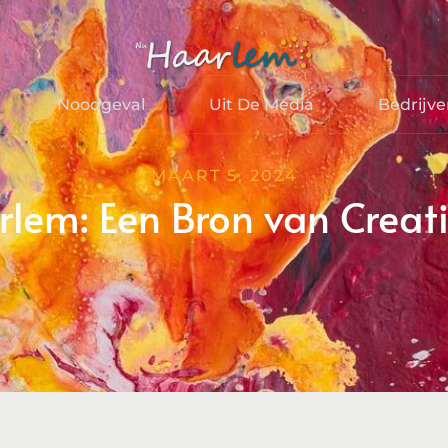
Noodgeval
Uit De Media
Bedrijv
MAART 5, 2024
lem: Een Bron van Creativ