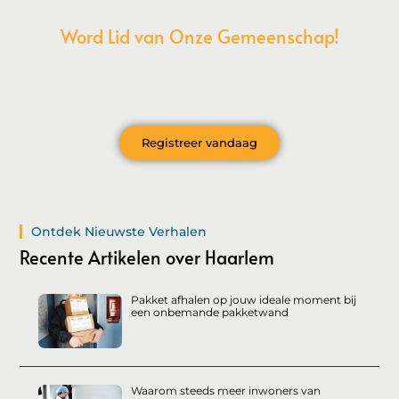
Word Lid van Onze Gemeenschap!
Wil je deelnemen aan de conversatie, exclusieve content
ontvangen en als eerste op de hoogte zijn van het laatste
nieuws?
Registreer vandaag
Ontdek Nieuwste Verhalen
Recente Artikelen over Haarlem
Pakket afhalen op jouw ideale moment bij
een onbemande pakketwand
Waarom steeds meer inwoners van