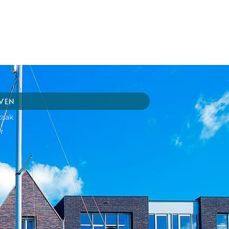
JVEN
zaak
r