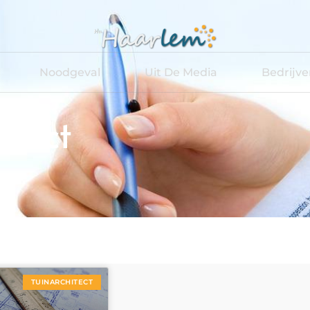
Noodgeval
Uit De Media
Bedrijv
itect
TUINARCHITECT