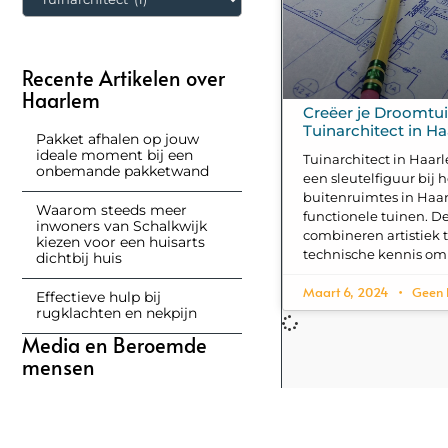
Recente Artikelen over
Haarlem
Creëer je Droomtu
Tuinarchitect in H
Pakket afhalen op jouw
ideale moment bij een
Tuinarchitect in Haarl
onbemande pakketwand
een sleutelfiguur bij 
buitenruimtes in Haar
Waarom steeds meer
functionele tuinen. 
inwoners van Schalkwijk
combineren artistiek 
kiezen voor een huisarts
technische kennis om
dichtbij huis
Maart 6, 2024
Geen 
Effectieve hulp bij
rugklachten en nekpijn
Media en Beroemde
mensen