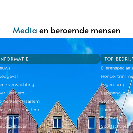
Media
en beroemde mensen
INFORMATIE
TOP BEDRI
ieuws
Dierenspeciaal
oodgeval
Hondentrimme
eersverwachting
Legerdump
ver Haarlem
Lampenwinkel
merkelijk Haarlem
Stoffenwinkel
drijven in Haarlem
Tuinman
e zijn we?
Zwemmen
eroemdheden​
Sportschool