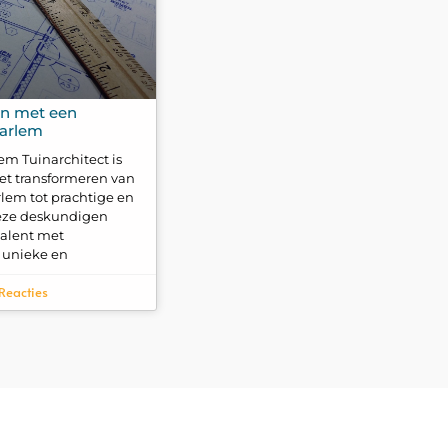
in met een
aarlem
em Tuinarchitect is
het transformeren van
lem tot prachtige en
Deze deskundigen
talent met
 unieke en
Reacties