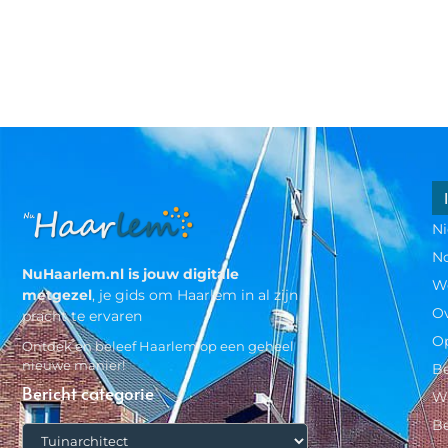
N
N
NuHaarlem.nl is jouw digitale
W
metgezel
, je gids om Haarlem in al zijn
O
pracht te ervaren
Op
Ontdek en beleef Haarlem op een geheel
nieuwe manier!
Be
Bericht categorie
Wi
B